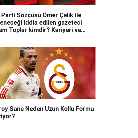
 Parti Sözcüsü Ömer Çelik ile
leneceği iddia edilen gazeteci
em Toplar kimdir? Kariyeri ve
yatına dair merak edilenler..
roy Sane Neden Uzun Kollu Forma
yiyor?