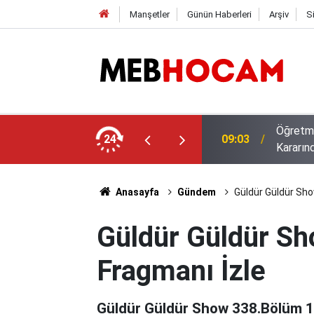
Manşetler
Günün Haberleri
Arşiv
S
eri Başladı: Gözler 11 Ağustos ve İl Emri
24
23:02
Ağustos
Anasayfa
Gündem
Güldür Güldür Sh
Güldür Güldür S
Fragmanı İzle
Güldür Güldür Show 338.Bölüm 1