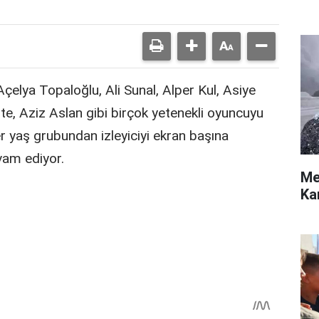
elya Topaloğlu, Ali Sunal, Alper Kul, Asiye
e, Aziz Aslan gibi birçok yetenekli oyuncuyu
r yaş grubundan izleyiciyi ekran başına
evam ediyor.
Me
Ka