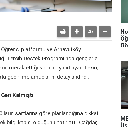
No
Öğ
Gö
e Öğrenci platformu ve Arnavutköy
diği Tercih Destek Programı'nda gençlerle
arın merak ettiği soruları yanıtlayan Tekin,
ata geçirilme amaçlarını detaylandırdı.
 Geri Kalmıştı"
’ların şartlarına göre planlandığına dikkat
ME
ek bilgi kapısı olduğunu hatırlattı. Çağdaş
Üs