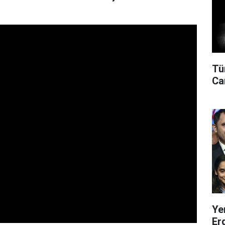
Tü
Can
Ye
Er