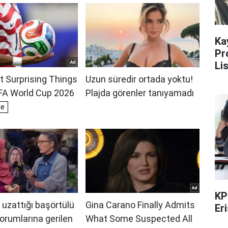
Ka
Pr
Li
KP
Er