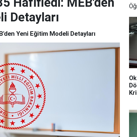
5 Hafifledi: MEB'den
Öğ
i Detayları
'den Yeni Eğitim Modeli Detayları
Ok
Dö
Kr