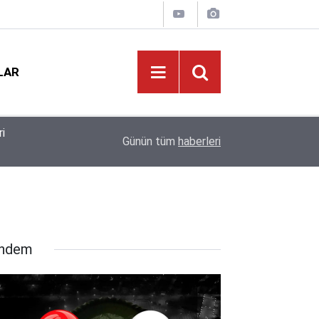
LAR
!
21:02
Türk Eğitim-Sen’den Liyakat ve Öğretmen Yetiş
Günün tüm
haberleri
ndem