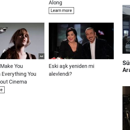
Sü
Ara