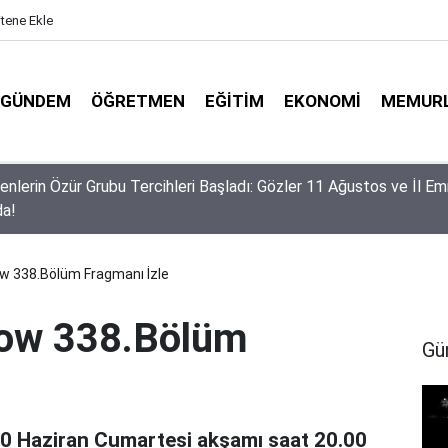
itene Ekle
GÜNDEM
ÖĞRETMEN
EĞITIM
EKONOMI
MEMUR
 Ayında Ek Gelir Fırsatı: MEB E-Sınav Görevli Ücretleri Belli Oldu
ow 338.Bölüm Fragmanı İzle
how 338.Bölüm
Gü
0 Haziran Cumartesi akşamı saat 20.00