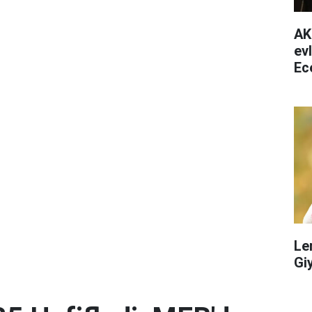
AK
ev
Ec
ha
Le
Gi