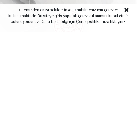
Sitemizden en iyi şekilde faydalanabilmeniz için çerezler
kullanılmaktadır. Bu siteye giriş yaparak çerez kullanımını kabul etmiş
bulunuyorsunuz. Daha fazla bilgi için Çerez politikamıza
tıklayınız.
Yayınlanma:
09 Ağustos 2026 Pazar 10:01
Öğrencilerle buluştuğu söyleşide gençlerin sorularını
yanıtlayan Milli Eğitim Bakanı Yusuf Tekin,
dersliklerde serbest giyim döneminin kapanma
nedenini paylaştı. Bir öğrencinin okullardaki zorunlu
üniforma kuralına ilişkin yönelttiği soruya yanıt veren