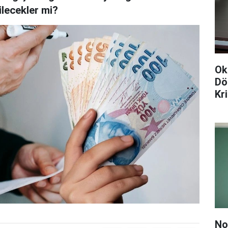
ilecekler mi?
Ok
Dö
Kr
No