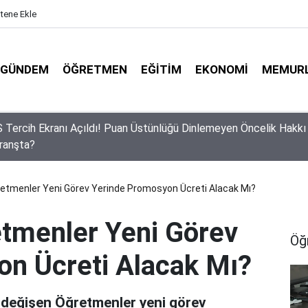
itene Ekle
GÜNDEM
ÖĞRETMEN
EĞITIM
EKONOMI
MEMUR
lerin Gözü Bu Takvimde! 2026-2027 Eğitim Yılında Kaç Gün Tatil
ak?
retmenler Yeni Görev Yerinde Promosyon Ücreti Alacak Mı?
etmenler Yeni Görev
Öğ
n Ücreti Alacak Mı?
yeri değişen Öğretmenler yeni görev