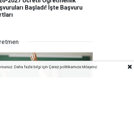
26-2027 Ücretli Öğretmenlik
şvuruları Başladı! İşte Başvuru
tları
retmen
orsunuz. Daha fazla bilgi için Çerez politikamıza
tıklayınız.
rm Güncellemesi Başladı: O Branş
retmenlerine Tayin Yolu
rünebilir