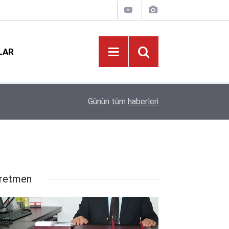
LAR
Öğretmenlerin Özür Grubu Tercihleri Başladı: Gö
09:03
Günün tüm
haberleri
Kararında!
retmen