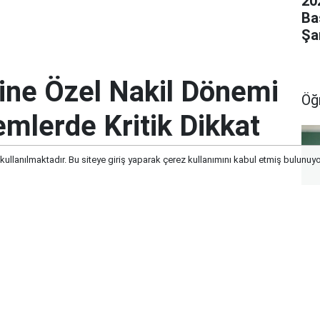
20
Ba
Şar
ine Özel Nakil Dönemi
Öğ
lemlerde Kritik Dikkat
 kullanılmaktadır. Bu siteye giriş yaparak çerez kullanımını kabul etmiş bulunuy
nemi Rehberi: İş ve İşlemlerde Kritik
No
Öğ
Gö