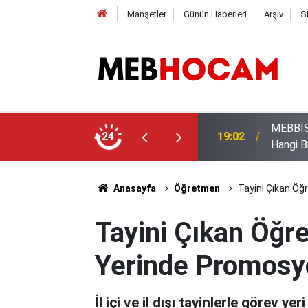
Manşetler
Günün Haberleri
Arşiv
S
uan Üstünlüğü Dinlemeyen Öncelik Hakkı
Öğrenci
24
12:02
Yapılac
Anasayfa
Öğretmen
Tayini Çıkan Öğ
Tayini Çıkan Öğr
Yerinde Promosyo
İl içi ve il dışı tayinlerle görev 