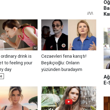
Öğ
Ba
Ka
Ağ
E-S