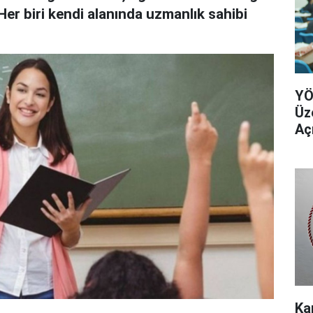
 Her biri kendi alanında uzmanlık sahibi
YÖ
Üz
Aç
Ka