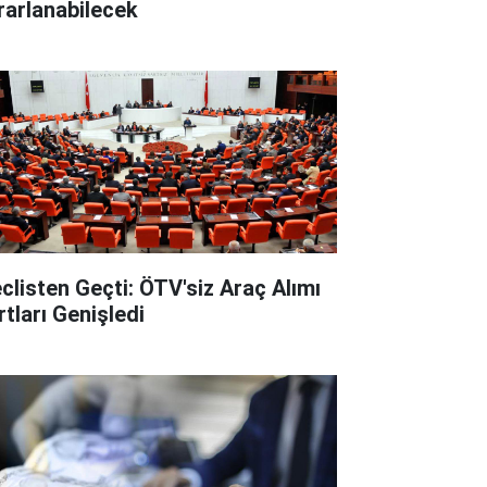
rarlanabilecek
clisten Geçti: ÖTV'siz Araç Alımı
rtları Genişledi