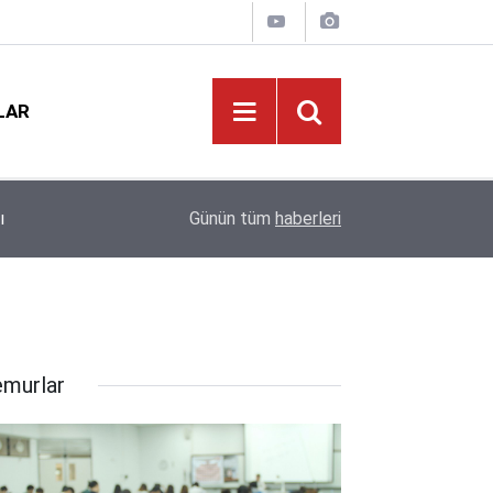
LAR
Eğitimde Tarihi Kırılma: Doğum Oranları Çakıldı,
12:01
Günün tüm
haberleri
Kapıda!
murlar