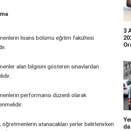
ama
3 
20
enlerin lisans bölümü eğitim fakültesi
Or
ır.
enler alan bilgisini gösteren sınavlardan
idir.
enlerin performansı düzenli olarak
enmelidir.
Ye
 öğretmenlerin atanacakları yerler belirlenirken
da