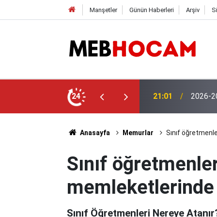
Manşetler
Günün Haberleri
Arşiv
S
aşvuruları Başladı! İşte Başvuru Şartları
24
19:02
MEB'den
Anasayfa
Memurlar
Sınıf öğretmenle
Sınıf öğretmenle
memleketlerinde 
Sınıf Öğretmenleri Nereye Atanır