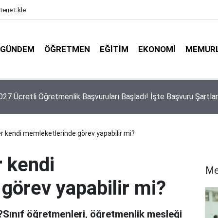
itene Ekle
GÜNDEM
ÖĞRETMEN
EĞITIM
EKONOMI
MEMUR
 Yeni Ücretli Öğretmen Açıklaması
r kendi memleketlerinde görev yapabilir mi?
r kendi
Me
görev yapabilir mi?
?Sınıf öğretmenleri, öğretmenlik mesleği