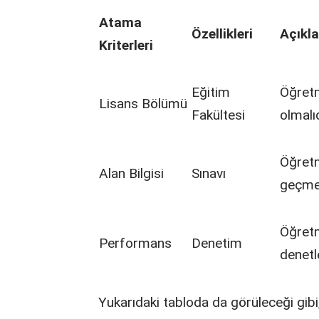
Atama
Özellikleri
Açıkl
Kriterleri
Eğitim
Öğretm
Lisans Bölümü
Fakültesi
olmalıd
Öğretm
Alan Bilgisi
Sınavı
geçmel
Öğretm
Performans
Denetim
denetl
Yukarıdaki tabloda da görüleceği gibi,