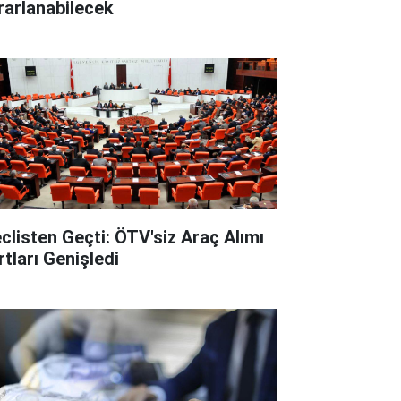
rarlanabilecek
clisten Geçti: ÖTV'siz Araç Alımı
rtları Genişledi