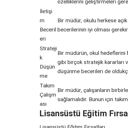
özelliklerini geliştirmeleri gere
İletişi
m
Bir müdür, okulu herkese açık b
Beceril
becerilerinin iyi olması gerekir
eri
Strateji
Bir müdürün, okul hedeflerini
k
gibi birçok stratejik kararlar
Düşün
düşünme becerileri de oldukç
me
Takım
Bir müdür, çalışanların birbirl
Çalışm
sağlamalıdır. Bunun için takım
ası
Lisansüstü Eğitim Fırsa
Lisansüstü Eğitim Fırsatları