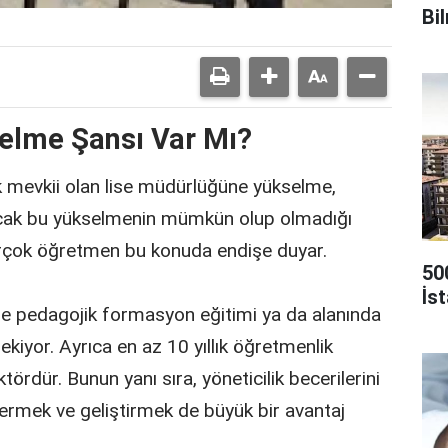
Bi
elme Şansı Var Mı?
k mevkii olan lise müdürlüğüne yükselme,
Ancak bu yükselmenin mümkün olup olmadığı
 birçok öğretmen bu konuda endişe duyar.
50
İs
kle pedagojik formasyon eğitimi ya da alanında
kiyor. Ayrıca en az 10 yıllık öğretmenlik
ördür. Bunun yanı sıra, yöneticilik becerilerini
stermek ve geliştirmek de büyük bir avantaj