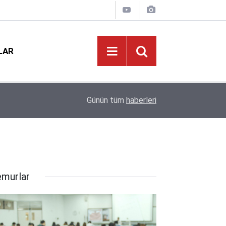
LAR
MEB LGS Raporu: Şampiyonlar Fen Lisesi Dedi, 
i
23:01
Günün tüm
haberleri
Payı Anadolu Liselerinin
murlar