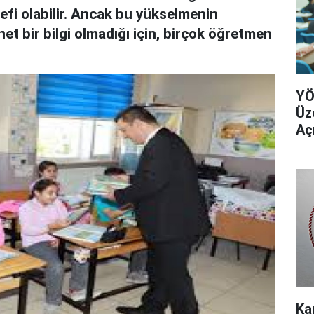
fi olabilir. Ancak bu yükselmenin
t bir bilgi olmadığı için, birçok öğretmen
YÖ
Üz
Aç
Ka