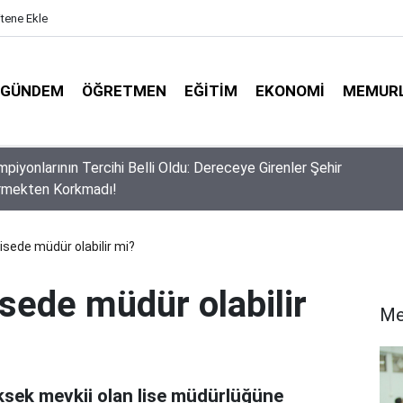
itene Ekle
GÜNDEM
ÖĞRETMEN
EĞITIM
EKONOMI
MEMUR
usuf Tekin Başkanlığında Şırnak’ta 81 İl Müdürüyle Eğitim Zirves
lisede müdür olabilir mi?
isede müdür olabilir
Me
ksek mevkii olan lise müdürlüğüne