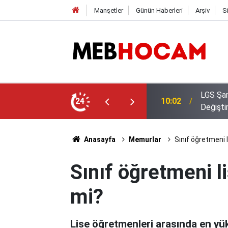
Manşetler
Günün Haberleri
Arşiv
S
i Oldu: Dereceye Girenler Şehir
24
09:02
Bakan Y
Anasayfa
Memurlar
Sınıf öğretmeni 
Sınıf öğretmeni l
mi?
Lise öğretmenleri arasında en yü