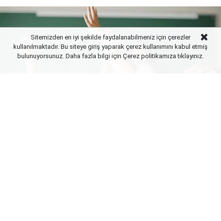
Sitemizden en iyi şekilde faydalanabilmeniz için çerezler
kullanılmaktadır. Bu siteye giriş yaparak çerez kullanımını kabul etmiş
bulunuyorsunuz. Daha fazla bilgi için Çerez politikamıza
tıklayınız.
Yayınlanma:
07 Ağustos 2026 Cuma 21:02
Milli Eğitim Bakanlığı (MEB), istihdam odaklı yeni
mesleki eğitim politikaları kapsamında meslek
liselerinde kapsamlı bir revizyona gidiyor. Sektörün