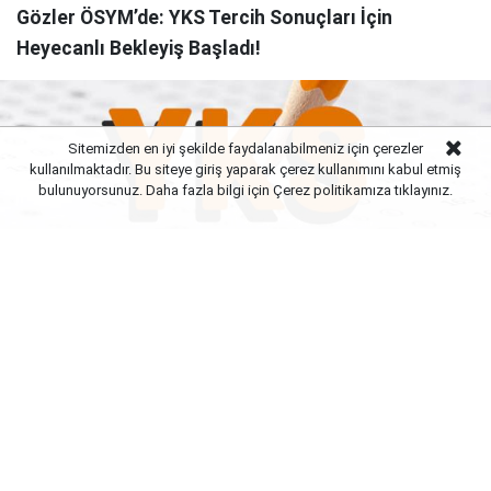
Gözler ÖSYM’de: YKS Tercih Sonuçları İçin
Heyecanlı Bekleyiş Başladı!
Sitemizden en iyi şekilde faydalanabilmeniz için çerezler
kullanılmaktadır. Bu siteye giriş yaparak çerez kullanımını kabul etmiş
bulunuyorsunuz. Daha fazla bilgi için Çerez politikamıza
tıklayınız.
Yayınlanma:
10 Ağustos 2026 Pazartesi 11:02
Milyonlarca adayın geleceğini şekillendirecek 2026
YKS tercih maratonunda sona gelindi. Toplam 805