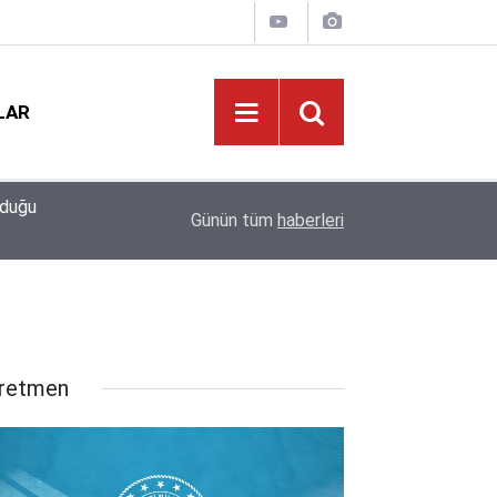
LAR
09:02
Bakan Yusuf Tekin Başkanlığında Şırnak’ta 81 İl
Günün tüm
haberleri
retmen