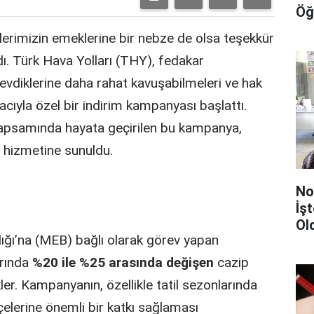
Öğ
erimizin emeklerine bir nebze de olsa teşekkür
dı. Türk Hava Yolları (THY), fedakar
sevdiklerine daha rahat kavuşabilmeleri ve hak
amacıyla özel bir indirim kampanyası başlattı.
 kapsamında hayata geçirilen bu kampanya,
n hizmetine sunuldu.
No
İş
Old
lığı’na (MEB) bağlı olarak görev yapan
arında
%20 ile %25 arasında değişen
cazip
er. Kampanyanın, özellikle tatil sezonlarında
çelerine önemli bir katkı sağlaması