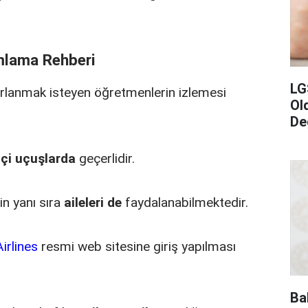
ımlama Rehberi
LG
arlanmak isteyen öğretmenlerin izlemesi
Ol
De
içi uçuşlarda
geçerlidir.
n yanı sıra
aileleri de
faydalanabilmektedir.
irlines
resmi web sitesine giriş yapılması
Ba