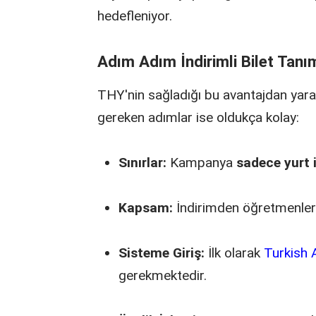
hedefleniyor.
Adım Adım İndirimli Bilet Tan
THY'nin sağladığı bu avantajdan yar
gereken adımlar ise oldukça kolay:
Sınırlar:
Kampanya
sadece yurt 
Kapsam:
İndirimden öğretmenleri
Sisteme Giriş:
İlk olarak
Turkish A
gerekmektedir.