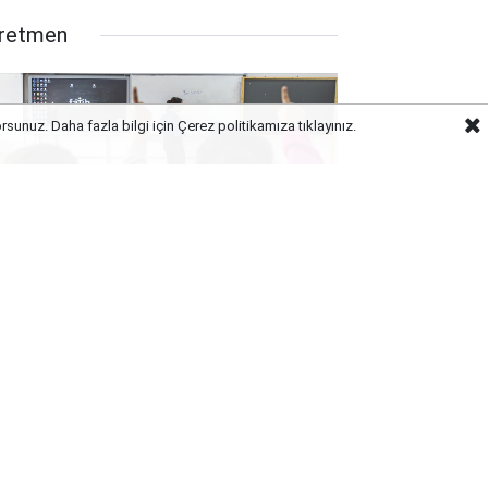
retmen
orsunuz. Daha fazla bilgi için Çerez politikamıza
tıklayınız.
itimde Tarihi Kırılma: Doğum
anları Çakıldı, 'Norm Fazlası
retmen' Krizi Kapıda!