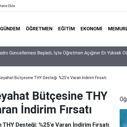
itene Ekle
GÜNDEM
ÖĞRETMEN
EĞITIM
EKONOMI
MEMUR
piyonlarının Tercihi Belli Oldu: Dereceye Girenler Şehir
irmekten Korkmadı!
eyahat Bütçesine THY Desteği: %25'e Varan İndirim Fırsatı
eyahat Bütçesine THY
Öğ
ran İndirim Fırsatı
THY Desteği: %25'e Varan İndirim Fırsatı