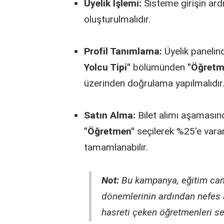
Üyelik İşlemi:
Sisteme girişin ard
oluşturulmalıdır.
Profil Tanımlama:
Üyelik panelin
Yolcu Tipi"
bölümünden
"Öğretm
üzerinden doğrulama yapılmalıdır
Satın Alma:
Bilet alımı aşamasında
"Öğretmen"
seçilerek %25'e varan
tamamlanabilir.
Not:
Bu kampanya, eğitim cam
dönemlerinin ardından nefes 
hasreti çeken öğretmenleri se