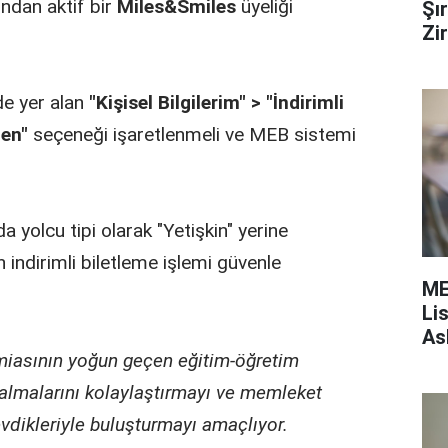
ından aktif bir
Miles&Smiles
üyeliği
Şı
Zi
de yer alan
"Kişisel Bilgilerim" > "İndirimli
en"
seçeneği işaretlenmeli ve MEB sistemi
.
 yolcu tipi olarak "Yetişkin" yerine
 indirimli biletleme işlemi güvenle
ME
Li
As
iasının yoğun geçen eğitim-öğretim
almalarını kolaylaştırmayı ve memleket
vdikleriyle buluşturmayı amaçlıyor.