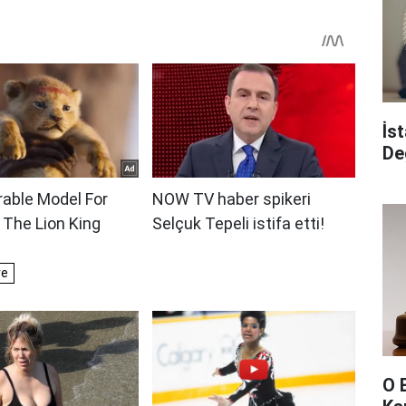
İs
De
O 