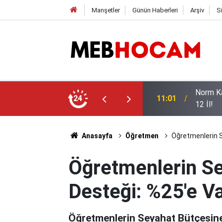
Manşetler
Günün Haberleri
Arşiv
S
ı, İşte Öğretmen Açığının En Yüksek Olduğu
LGS Şam
24
10:02
Değişt
Anasayfa
Öğretmen
Öğretmenlerin S
Öğretmenlerin S
Desteği: %25'e Va
Öğretmenlerin Seyahat Bütçesine 