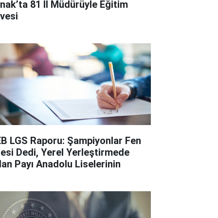
rnak’ta 81 İl Müdürüyle Eğitim
rvesi
B LGS Raporu: Şampiyonlar Fen
sesi Dedi, Yerel Yerleştirmede
lan Payı Anadolu Liselerinin