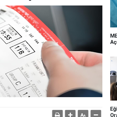
ME
Aç
Eğ
Or