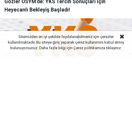
Gözler ÖSYM’de: YKS Tercih Sonuçları İçin
Heyecanlı Bekleyiş Başladı!
Sitemizden en iyi şekilde faydalanabilmeniz için çerezler
kullanılmaktadır. Bu siteye giriş yaparak çerez kullanımını kabul etmiş
bulunuyorsunuz. Daha fazla bilgi için Çerez politikamıza
tıklayınız.
Yayınlanma:
10 Ağustos 2026 Pazartesi 11:02
Milyonlarca adayın geleceğini şekillendirecek 2026
YKS tercih maratonunda sona gelindi. Toplam 805