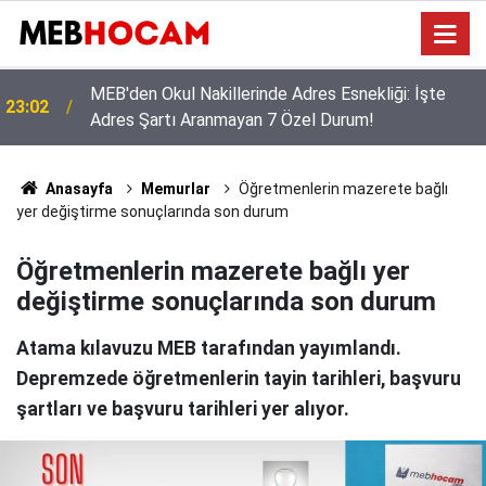
Okullarda Neden Tek Tip Kıyafet? Bakan Tekin’den
21:02
Aileleri ve Öğrencileri Yakından İlgilendiren
Açıklama!
Anasayfa
Memurlar
Öğretmenlerin mazerete bağlı
yer değiştirme sonuçlarında son durum
Öğretmenlerin mazerete bağlı yer
değiştirme sonuçlarında son durum
Atama kılavuzu MEB tarafından yayımlandı.
Depremzede öğretmenlerin tayin tarihleri, başvuru
şartları ve başvuru tarihleri yer alıyor.