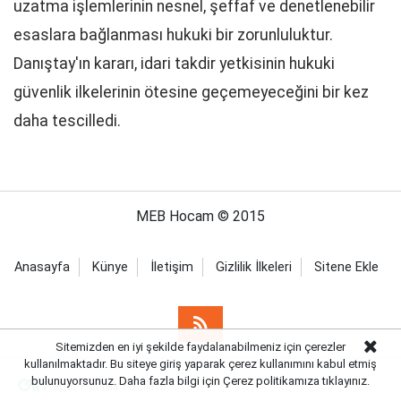
uzatma işlemlerinin nesnel, şeffaf ve denetlenebilir
esaslara bağlanması hukuki bir zorunluluktur.
Danıştay'ın kararı, idari takdir yetkisinin hukuki
güvenlik ilkelerinin ötesine geçemeyeceğini bir kez
daha tescilledi.
MEB Hocam © 2015
Anasayfa
Künye
İletişim
Gizlilik İlkeleri
Sitene Ekle
Sitemizden en iyi şekilde faydalanabilmeniz için çerezler
kullanılmaktadır. Bu siteye giriş yaparak çerez kullanımını kabul etmiş
bulunuyorsunuz. Daha fazla bilgi için Çerez politikamıza
tıklayınız.
Haber Portalı Yazılımı