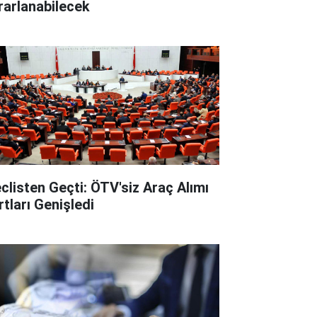
rarlanabilecek
clisten Geçti: ÖTV'siz Araç Alımı
rtları Genişledi