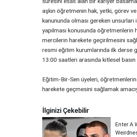
süresini esas alan bir kariyer basama
aşkın öğretmenin hak, yetki, görev ve
kanununda olması gereken unsurları iç
yapılması konusunda öğretmenlerin hak
mercilerin harekete geçirilmesini sa
resmi eğitim kurumlarında ilk derse g
13:00 saatleri arasında kitlesel basın 
Eğitim-Bir-Sen üyeleri, öğretmenlerin t
harekete geçmesini sağlamak amacıyl