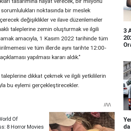
kları tasarımına hayat verecek, bir milyonu
 sorumlulukları noktasında bir meslek
erecek değişiklikler ve ilave düzenlemeler
lı taleplerine zemin oluşturmak ve ilgili
3 
20
ğlamak amacıyla, 1 Kasım 2022 tarihinde tüm
Or
irilmemesi ve tüm illerde aynı tarihte 12:00-
açıklaması yapılması kararı aldık."
aleplerine dikkat çekmek ve ilgili yetkililerin
a bu eylemi gerçekleştirecekler.
Ye
da