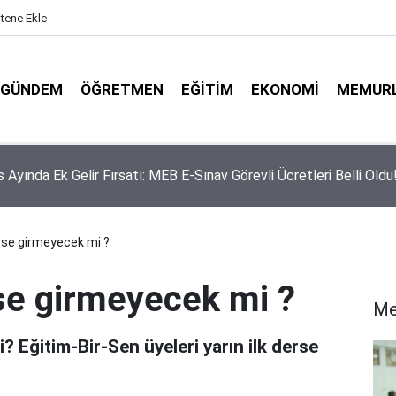
itene Ekle
GÜNDEM
ÖĞRETMEN
EĞITIM
EKONOMI
MEMUR
itim-Sen’den Liyakat ve Öğretmen Yetiştirme Süreci Açıklaması
se girmeyecek mi ?
se girmeyecek mi ?
Me
 Eğitim-Bir-Sen üyeleri yarın ilk derse