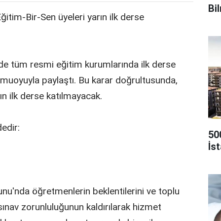
Bi
tim-Bir-Sen üyeleri yarın ilk derse
de tüm resmi eğitim kurumlarında ilk derse
kamuoyuyla paylaştı. Bu karar doğrultusunda,
n ilk derse katılmayacak.
dedir:
50
İs
nu'nda öğretmenlerin beklentilerini ve toplu
sınav zorunluluğunun kaldırılarak hizmet