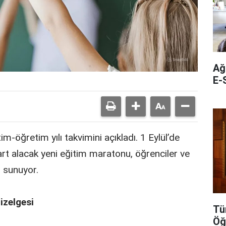
Ağ
E-S
m-öğretim yılı takvimini açıkladı. 1 Eylül’de
t alacak yeni eğitim maratonu, öğrenciler ve
m sunuyor.
izelgesi
Tü
Öğ