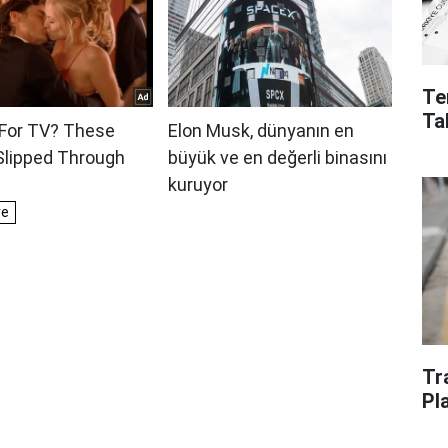
Te
Ta
Tr
Pl