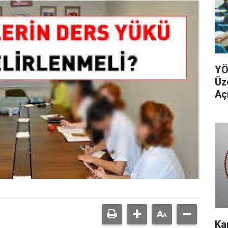
YÖ
Üz
Aç
Ka