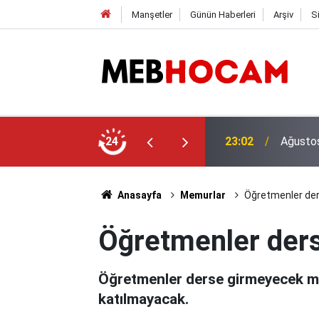
Manşetler
Günün Haberleri
Arşiv
S
 MEB E-Sınav Görevli Ücretleri Belli Oldu!
24
21:02
Türk Eğ
Anasayfa
Memurlar
Öğretmenler der
Öğretmenler der
Öğretmenler derse girmeyecek mi?
katılmayacak.