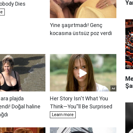
Ya
Me
Şa