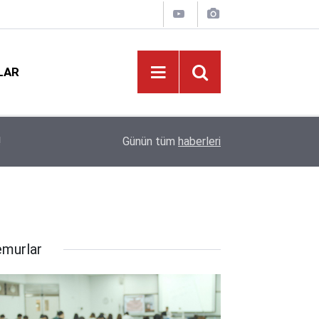
LAR
21:01
2026-2027 Ücretli Öğretmenlik Başvuruları Başla
Günün tüm
haberleri
murlar