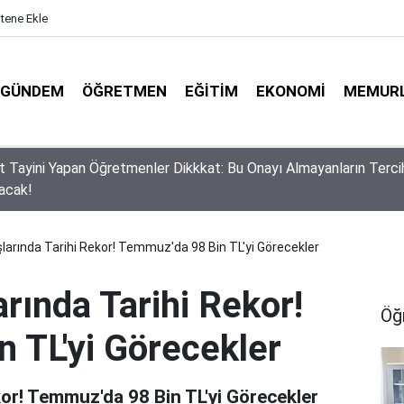
itene Ekle
GÜNDEM
ÖĞRETMEN
EĞITIM
EKONOMI
MEMUR
edi, Danıştay İptal Etti: MEB'in Proje Okulu Atamalarında 'Somut
Zorunluluğu
rında Tarihi Rekor! Temmuz'da 98 Bin TL'yi Görecekler
ında Tarihi Rekor!
Öğ
 TL'yi Görecekler
or! Temmuz'da 98 Bin TL'yi Görecekler