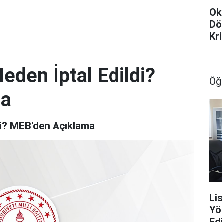
Ok
Dö
Kr
eden İptal Edildi?
Öğ
ma
di? MEB'den Açıklama
Li
Yö
Ed