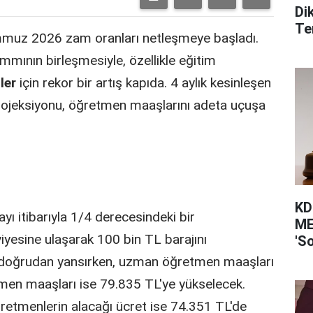
Di
Ter
mmuz 2026 zam oranları netleşmeye başladı.
mının birleşmesiyle, özellikle eğitim
ler
için rekor bir artış kapıda. 4 aylık kesinleşen
 projeksiyonu, öğretmen maaşlarını adeta uçuşa
KDK
ı itibarıyla 1/4 derecesindeki bir
ME
iyesine ulaşarak 100 bin TL barajını
'S
a doğrudan yansırken, uzman öğretmen maaşları
men maaşları ise 79.835 TL'ye yükselecek.
etmenlerin alacağı ücret ise 74.351 TL'de