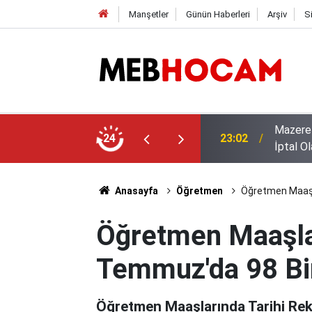
Manşetler
Günün Haberleri
Arşiv
S
r Dikkkat: Bu Onayı Almayanların Tercihi
KDK İst
24
21:01
Ölçüt' 
Anasayfa
Öğretmen
Öğretmen Maaşla
Öğretmen Maaşlar
Temmuz'da 98 Bin
Öğretmen Maaşlarında Tarihi Rek