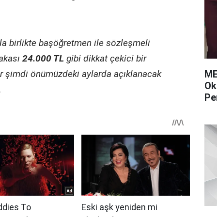
a birlikte başöğretmen ile sözleşmeli
akası
24.000 TL
gibi dikkat çekici bir
ME
er şimdi önümüzdeki aylarda açıklanacak
Ok
.
Pe