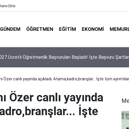
itene Ekle
GÜNDEM
ÖĞRETMEN
EĞITIM
EKONOMI
MEMUR
 Yeni Ücretli Öğretmen Açıklaması
nı Özer canlı yayında açıkladı: Atama,kadro,branşlar... İşte tüm ayrıntılar.
nı Özer canlı yayında
Me
dro,branşlar... İşte