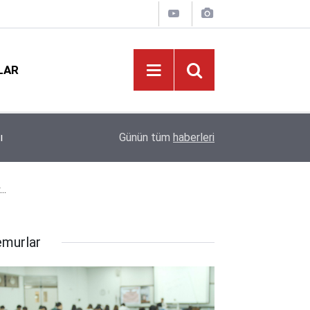
LAR
Eğitimde Tarihi Kırılma: Doğum Oranları Çakıldı,
12:01
Günün tüm
haberleri
Kapıda!
..
murlar