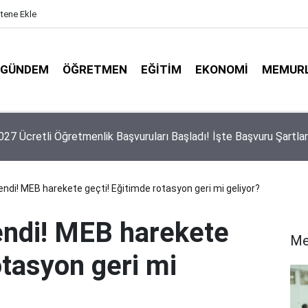
itene Ekle
GÜNDEM
ÖĞRETMEN
EĞITIM
EKONOMI
MEMUR
 Yeni Ücretli Öğretmen Açıklaması
lendi! MEB harekete geçti! Eğitimde rotasyon geri mi geliyor?
lendi! MEB harekete
Me
otasyon geri mi