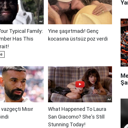
Ya
Me
Şa