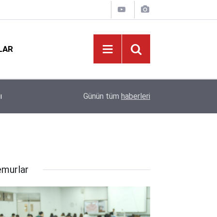
LAR
Eğitimde Tarihi Kırılma: Doğum Oranları Çakıldı,
12:01
Günün tüm
haberleri
Kapıda!
murlar