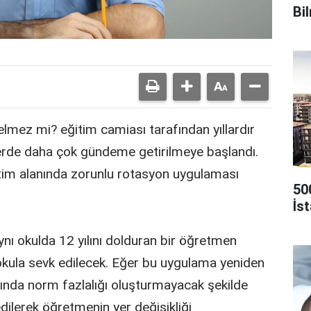
Bi
elmez mi? eğitim camiası tarafından yıllardır
lerde daha çok gündeme getirilmeye başlandı.
eğitim alanında zorunlu rotasyon uygulaması
50
İs
ı okulda 12 yılını dolduran bir öğretmen
r okula sevk edilecek. Eğer bu uygulama yeniden
ında norm fazlalığı oluşturmayacak şekilde
dilerek öğretmenin yer değişikliği