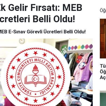
k Gelir Fırsatı: MEB
Öğ
retleri Belli Oldu!
EB E-Sınav Görevli Ücretleri Belli Oldu!
Tü
Öğ
Aç