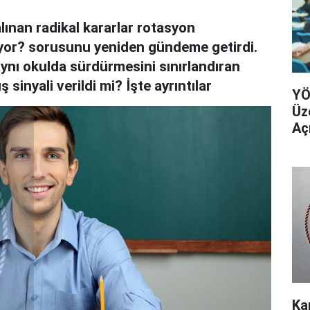
alınan radikal kararlar rotasyon
yor? sorusunu yeniden gündeme getirdi.
aynı okulda sürdürmesini sınırlandıran
inyali verildi mi? İşte ayrıntılar
YÖ
Üz
Aç
Ka