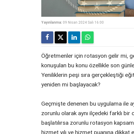
Yayınlanma:
09 Nisan 2024 Salı 16:00
Öğretmenler için rotasyon gelir mi, g
konuşulan bu konu özellikle son gün
Yeniliklerin peşi sıra gerçekleştiği 
yeniden mi başlayacak?
Geçmişte denenen bu uygulama ile ayn
zorunlu olarak aynı ilçedeki farklı bi
başlatılırsa zorunlu rotasyon kapsam
hizmet yılı ve hizmet puanına dikkat e