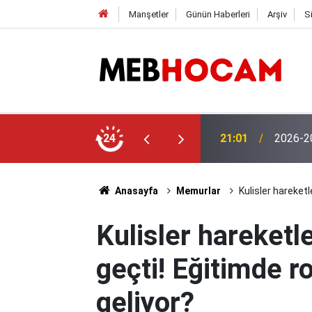
Manşetler
Günün Haberleri
Arşiv
S
aşvuruları Başladı! İşte Başvuru Şartları
24
19:02
MEB'den
Anasayfa
Memurlar
Kulisler hareket
Kulisler hareket
geçti! Eğitimde r
geliyor?