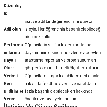
Düzenleyi
n:
Eşit ve adil bir değerlendirme süreci
Adil olun
izleyin. Her öğrencinin başarılı olabileceği
bir ölçek kullanın.
Performa
Öğrencilerin sınıfta ki ders notlarına
nslarına
dayanmanın dışında, ödevleri, ev ödevleri,
Dayalı
araştırma raporları ve proje sunumları
Olun:
gibi performans temelli ölçütler kullanın.
Verimli
Öğrencilere başarılı olabilecekleri alanlar
Geri
hakkında feedback verin ve nasıl daha
Bildirimler
fazla başarılı olabilecekleri hakkında
Verin:
öneriler ve tavsiyeler sunun.
İletişim Ve Güven Sağlayın.