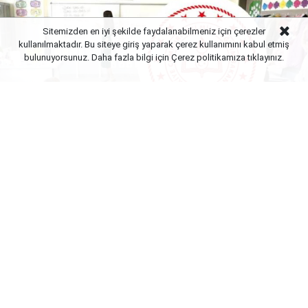
Sitemizden en iyi şekilde faydalanabilmeniz için çerezler
kullanılmaktadır. Bu siteye giriş yaparak çerez kullanımını kabul etmiş
bulunuyorsunuz. Daha fazla bilgi için Çerez politikamıza
tıklayınız.
Yayınlanma:
06 Ağustos 2026 Perşembe 23:02
MEB e-sınav merkezlerinde mesai Ağustos ayında
da hız kesmeden devam ediyor. Sınav sisteminin
dijitalleşmesi ve SRC sınavlarının da e-sınav
salonlarına taşınmasıyla birlikte öğretmenler için yıl