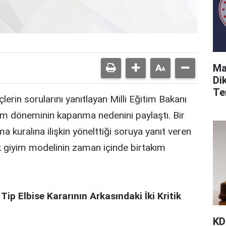
Ma
Di
Ter
erin sorularını yanıtlayan Milli Eğitim Bakanı
yim döneminin kapanma nedenini paylaştı. Bir
a kuralına ilişkin yönelttiği soruya yanıt veren
k giyim modelinin zaman içinde birtakım
ip Elbise Kararının Arkasındaki İki Kritik
KDK