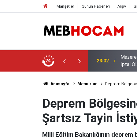
Manşetler
Günün Haberleri
Arşiv
S
r Dikkkat: Bu Onayı Almayanların Tercihi
KDK İst
24
21:01
Ölçüt' 
Anasayfa
Memurlar
Deprem Bölgesin
Deprem Bölgesin
Şartsız Tayin İsti
Milli Eğitim Bakanlığının deprem 