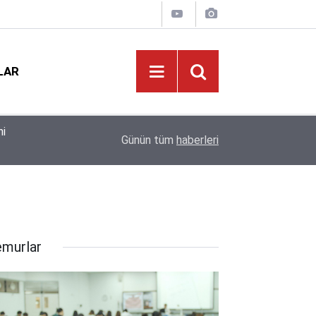
LAR
MEB'de 60 Bin Kişilik Dev Kadro: Okullara Güven
19:02
Günün tüm
haberleri
Alınıyor!
murlar