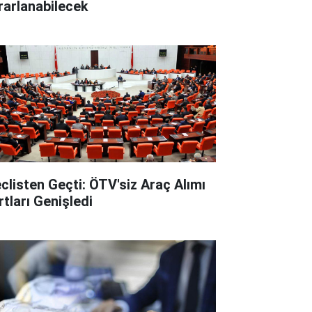
rarlanabilecek
clisten Geçti: ÖTV'siz Araç Alımı
rtları Genişledi