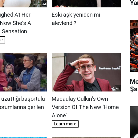
Ya
Me
Şa