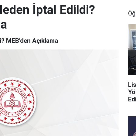
eden İptal Edildi?
Öğ
ma
di? MEB'den Açıklama
Li
Yö
Ed