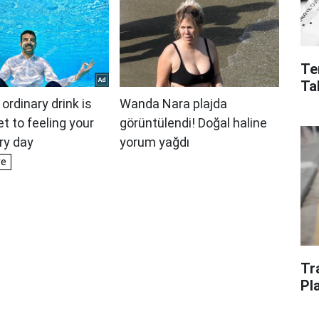
Te
Ta
Tr
Pl