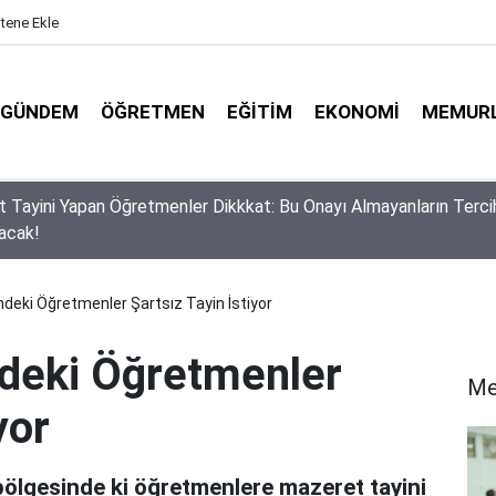
itene Ekle
GÜNDEM
ÖĞRETMEN
EĞITIM
EKONOMI
MEMUR
edi, Danıştay İptal Etti: MEB'in Proje Okulu Atamalarında 'Somut
Zorunluluğu
deki Öğretmenler Şartsız Tayin İstiyor
deki Öğretmenler
Me
yor
bölgesinde ki öğretmenlere mazeret tayini