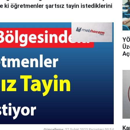
ki öğretmenler şartsız tayin istediklerini
YÖ
Üz
Aç
Ka
Güncelleme:
27 Şubat 2023 Pazartesi 00:54