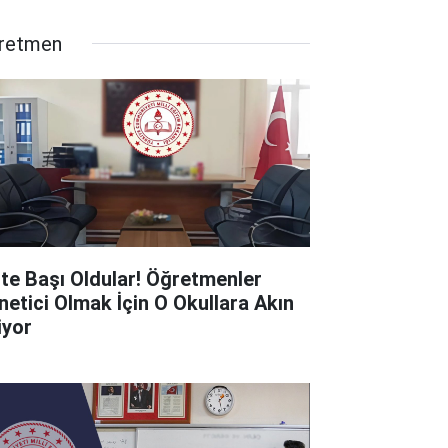
retmen
ste Başı Oldular! Öğretmenler
netici Olmak İçin O Okullara Akın
iyor