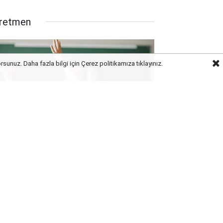
retmen
orsunuz. Daha fazla bilgi için Çerez politikamıza
tıklayınız.
rm Güncellemesi Başladı: O Branş
retmenlerine Tayin Yolu
rünebilir