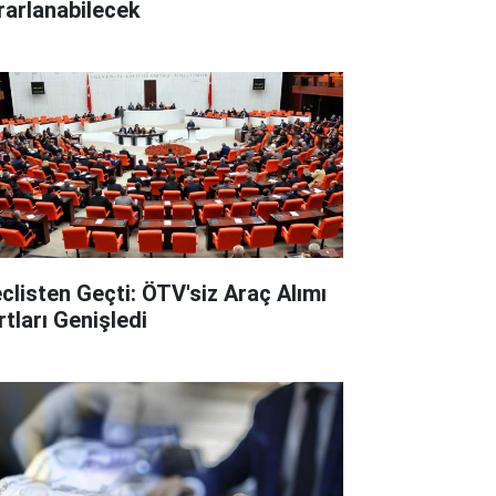
rarlanabilecek
clisten Geçti: ÖTV'siz Araç Alımı
rtları Genişledi