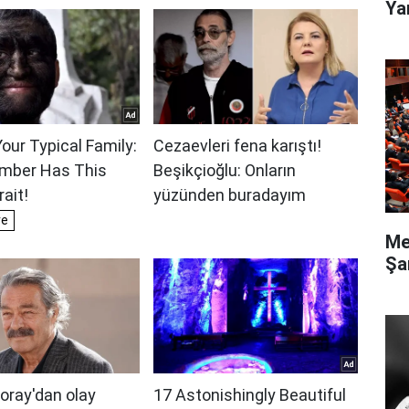
Ya
Me
Şa