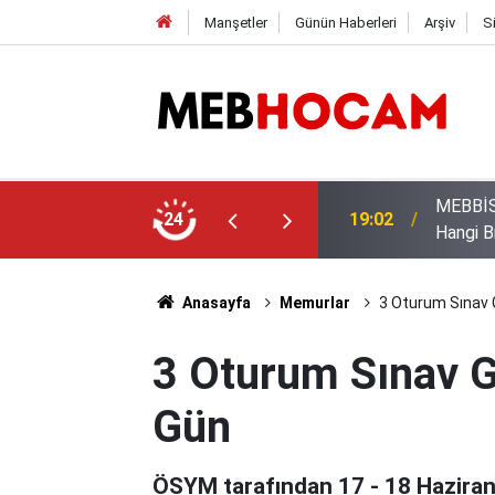
Manşetler
Günün Haberleri
Arşiv
S
uan Üstünlüğü Dinlemeyen Öncelik Hakkı
Öğrenci
24
12:02
Yapılac
Anasayfa
Memurlar
3 Oturum Sınav G
3 Oturum Sınav Gö
Gün
ÖSYM tarafından 17 - 18 Haziran