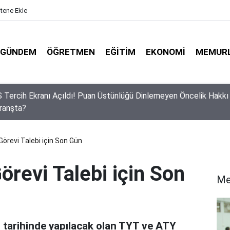
itene Ekle
GÜNDEM
ÖĞRETMEN
EĞITIM
EKONOMI
MEMUR
lerin Gözü Bu Takvimde! 2026-2027 Eğitim Yılında Kaç Gün Tatil
ak?
örevi Talebi için Son Gün
revi Talebi için Son
Me
 tarihinde yapılacak olan TYT ve ATY