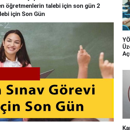
n öğretmenlerin talebi için son gün 2
lebi için Son Gün
YÖ
Üz
Aç
Ka