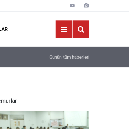
LAR
Öğretmenlerin Özür Grubu Tercihleri Başladı: Gö
09:03
Günün tüm
haberleri
Kararında!
murlar