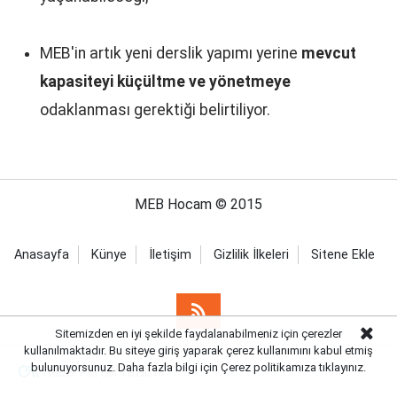
MEB'in artık yeni derslik yapımı yerine
mevcut
kapasiteyi küçültme ve yönetmeye
odaklanması gerektiği belirtiliyor.
MEB Hocam © 2015
Anasayfa
Künye
İletişim
Gizlilik İlkeleri
Sitene Ekle
Sitemizden en iyi şekilde faydalanabilmeniz için çerezler
kullanılmaktadır. Bu siteye giriş yaparak çerez kullanımını kabul etmiş
bulunuyorsunuz. Daha fazla bilgi için Çerez politikamıza
tıklayınız.
Haber Portalı Yazılımı