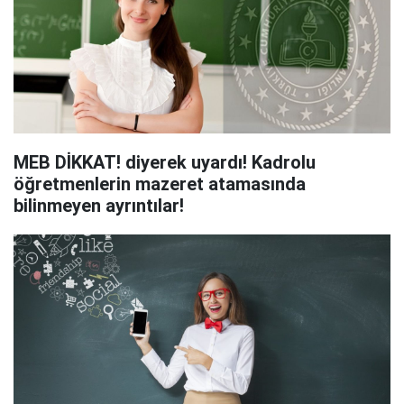
MEB DİKKAT! diyerek uyardı! Kadrolu
öğretmenlerin mazeret atamasında
bilinmeyen ayrıntılar!