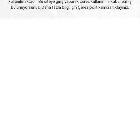
kullanılmaktadır. Bu siteye giriş yaparak çerez kullanımını kabul etmiş
bulunuyorsunuz. Daha fazla bilgi için Çerez politikamıza
tıklayınız.
Yayınlanma:
09 Ağustos 2026 Pazar 12:02
Kırtasiye sektöründe "en büyük bayram" olarak
nitelendirilen okula dönüş heyecanı başladı. Tüm
Kırtasiyeciler Derneği (TÜKİD) Başkanı Taha
Keresteci, Türkiye’nin 7 bölgesinde gerçekleştirilen
saha araştırmalarının sonuçlarını paylaştı. Bir
öğrencinin temel ihtiyaçlarını karşılayan okul