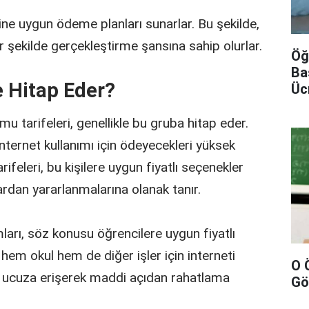
erine uygun ödeme planları sunarlar. Bu şekilde,
r şekilde gerçekleştirme şansına sahip olurlar.
Öğ
Ba
e Hitap Eder?
Üc
Kamu tarifeleri, genellikle bu gruba hitap eder.
 internet kullanımı için ödeyecekleri yüksek
ifeleri, bu kişilere uygun fiyatlı seçenekler
ardan yararlanmalarına olanak tanır.
ları, söz konusu öğrencilere uygun fiyatlı
 hem okul hem de diğer işler için interneti
O 
ha ucuza erişerek maddi açıdan rahatlama
Gö