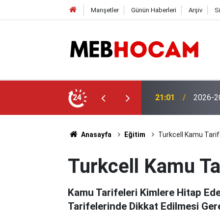
Manşetler
Günün Haberleri
Arşiv
S
aşvuruları Başladı! İşte Başvuru Şartları
24
19:02
MEB'den
Anasayfa
Eğitim
Turkcell Kamu Tarife
Turkcell Kamu Tar
Kamu Tarifeleri Kimlere Hitap Ede
Tarifelerinde Dikkat Edilmesi Ge