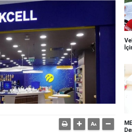
Ve
İç
ME
De