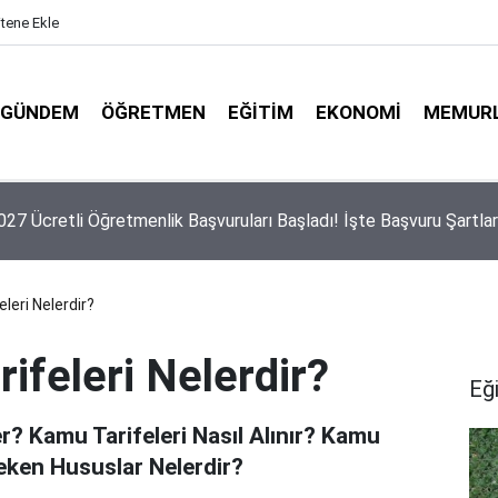
itene Ekle
GÜNDEM
ÖĞRETMEN
EĞITIM
EKONOMI
MEMUR
 Yeni Ücretli Öğretmen Açıklaması
leri Nelerdir?
ifeleri Nelerdir?
Eğ
r? Kamu Tarifeleri Nasıl Alınır? Kamu
reken Hususlar Nelerdir?