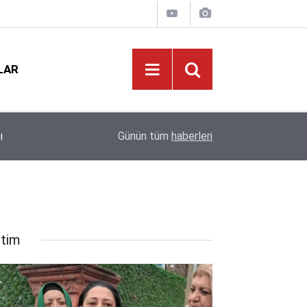
LAR
Eğitimde Tarihi Kırılma: Doğum Oranları Çakıldı,
12:01
Günün tüm
haberleri
Kapıda!
itim