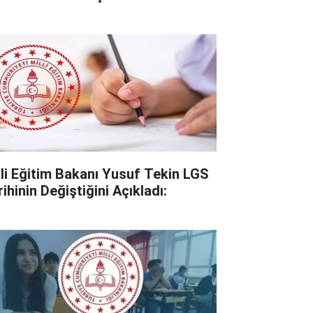
lli Eğitim Bakanı Yusuf Tekin LGS
ihinin Değiştiğini Açıkladı: