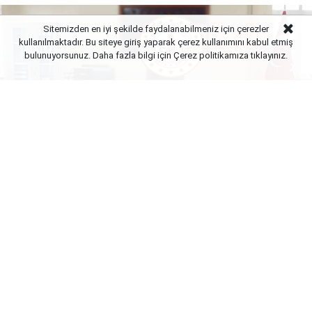
Sitemizden en iyi şekilde faydalanabilmeniz için çerezler
kullanılmaktadır. Bu siteye giriş yaparak çerez kullanımını kabul etmiş
bulunuyorsunuz. Daha fazla bilgi için Çerez politikamıza
tıklayınız.
Yayınlanma:
09 Ağustos 2026 Pazar 09:01
Öğretmenlerin il içi ve iller arası tayin dönemlerinde
gösterdiği eğilim, şimdi de ilk defa yönetici
atamalarına yansıdı. Atama sürecinin başlamasıyla
birlikte MEBBİS sisteminde yoğunluk yaşanırken,