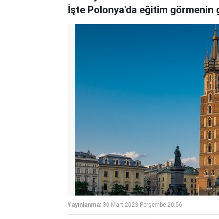
İşte Polonya'da eğitim görmenin g
Yayınlanma:
30 Mart 2023 Perşembe 20:56