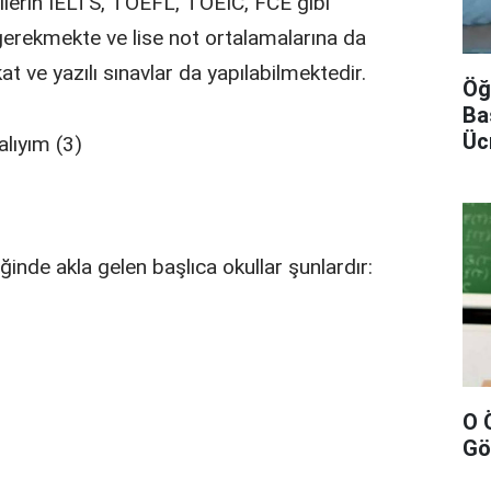
lerin IELTS, TOEFL, TOEIC, FCE gibi
gerekmekte ve lise not ortalamalarına da
 ve yazılı sınavlar da yapılabilmektedir.
Öğ
Ba
Üc
ğinde akla gelen başlıca okullar şunlardır:
O 
Gö