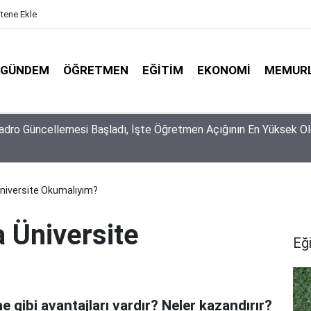
itene Ekle
GÜNDEM
ÖĞRETMEN
EĞITIM
EKONOMI
MEMUR
piyonlarının Tercihi Belli Oldu: Dereceye Girenler Şehir
irmekten Korkmadı!
niversite Okumalıyım?
 Üniversite
Eğ
 gibi avantajları vardır? Neler kazandırır?