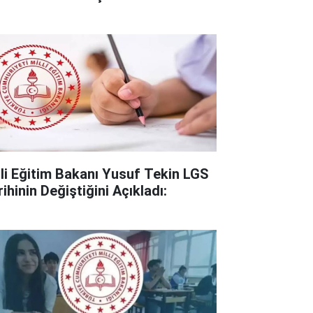
lli Eğitim Bakanı Yusuf Tekin LGS
ihinin Değiştiğini Açıkladı: