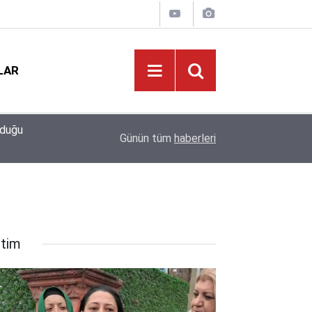
LAR
09:02
Bakan Yusuf Tekin Başkanlığında Şırnak’ta 81 İl
Günün tüm
haberleri
itim