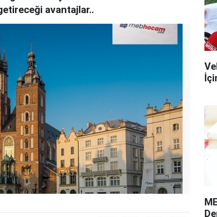
etireceği avantajlar..
Ve
İç
ME
De