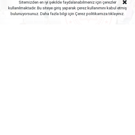
Sitemizden en iyi şekilde faydalanabilmeniz için çerezler
kullanılmaktadır. Bu siteye giriş yaparak çerez kullanımını kabul etmiş
bulunuyorsunuz. Daha fazla bilgi için Çerez politikamıza
tıklayınız.
Yayınlanma:
06 Ağustos 2026 Perşembe 23:02
MEB e-sınav merkezlerinde mesai Ağustos ayında
da hız kesmeden devam ediyor. Sınav sisteminin
dijitalleşmesi ve SRC sınavlarının da e-sınav
salonlarına taşınmasıyla birlikte öğretmenler için yıl
boyunca ek gelir kapısı oluşan merkezlerde yeni
haftanın görevlendirme süreci başladı.