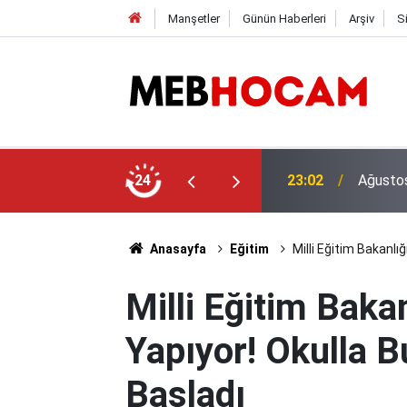
Manşetler
Günün Haberleri
Arşiv
S
 MEB E-Sınav Görevli Ücretleri Belli Oldu!
24
21:02
Türk Eğ
Anasayfa
Eğitim
Milli Eğitim Bakanlı
Milli Eğitim Baka
Yapıyor! Okulla 
Başladı