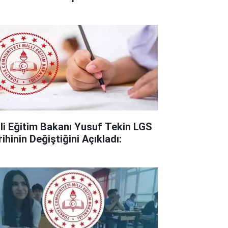
lli Eğitim Bakanı Yusuf Tekin LGS
ihinin Değiştiğini Açıkladı: