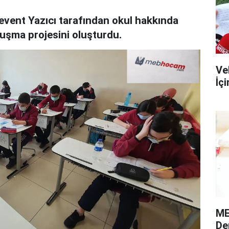
Levent Yazıcı tarafından okul hakkında
luşma projesini oluşturdu.
Ve
İç
ME
De