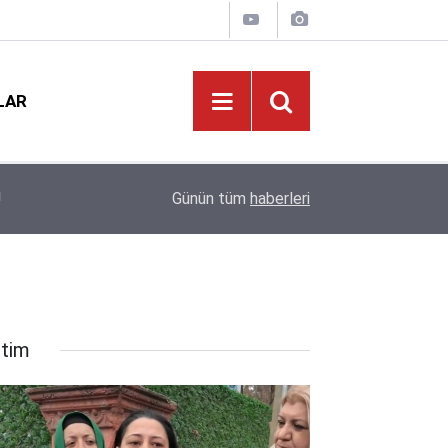
LAR
21:01
2026-2027 Ücretli Öğretmenlik Başvuruları Başla
Günün tüm
haberleri
itim