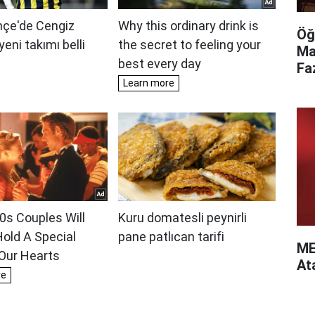
Öğ
Ma
Fa
ME
At