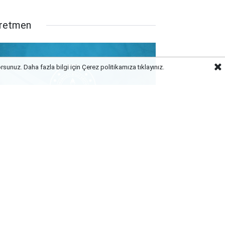
retmen
orsunuz. Daha fazla bilgi için Çerez politikamıza
tıklayınız.
retmenlerin Özür Grubu Tercihleri
şladı: Gözler 11 Ağustos ve İl Emri
rarında!