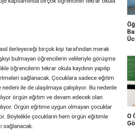
oje kapsamında birçok öğrencinin tekrar okula
Öğ
Ba
Üc
sıl ilerleyeceği birçok kişi tarafından merak
şkiyi bulmayan öğrencilerin velileriyle görüşme
ikle öğrencilerin tekrar okula kaydının yapılıp
 etmeleri sağlanacak. Çocuklara sadece eğitim
 nedeni ile de ulaşılmaya çalışılıyor. Bu nedenle
ılıyor örgün eğitim ve devam edecek olan
apılıyor. Örgün eğitime uygun olmayan çocuklar
O 
r. Böylelikle çocukların hem örgün eğitimle
Gö
ı sağlanacak.