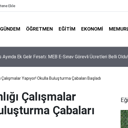
itene Ekle
GÜNDEM
ÖĞRETMEN
EĞITIM
EKONOMI
MEMUR
itim-Sen’den Liyakat ve Öğretmen Yetiştirme Süreci Açıklaması
ğı Çalışmalar Yapıyor! Okulla Buluşturma Çabaları Başladı
nlığı Çalışmalar
Eğ
Buluşturma Çabaları