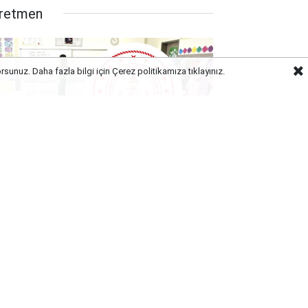
retmen
orsunuz. Daha fazla bilgi için Çerez politikamıza
tıklayınız.
ustos Ayında Ek Gelir Fırsatı: MEB
ınav Görevli Ücretleri Belli Oldu!