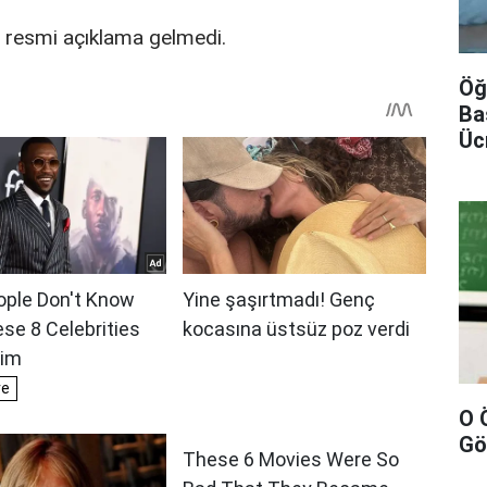
z resmi açıklama gelmedi.
Öğ
Ba
Üc
O 
Gö