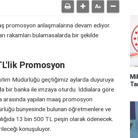
 maaş promosyon anlaşmalarına devam ediyor.
arı rakamları bulamasalarda bir şekilde
TL'lik Promosyon
Mi
 Eğitim Müdürlüğü geçtiğimiz aylarda duyuruya
Tar
bir banka ile imzaya oturdu. İddialara göre
nka arasında yapılan maaş promosyon
dürlüğü bünyesinde bulunan öğretmenlere ve
ılığıda 13 bin 500 TL peşin olarak ödenecek.
rileceği konuşuluyor.