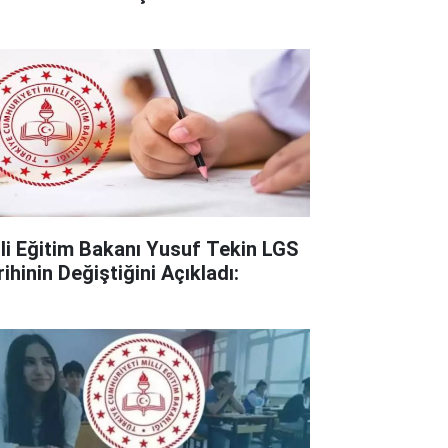
lli Eğitim Bakanı Yusuf Tekin LGS
ihinin Değiştiğini Açıkladı: