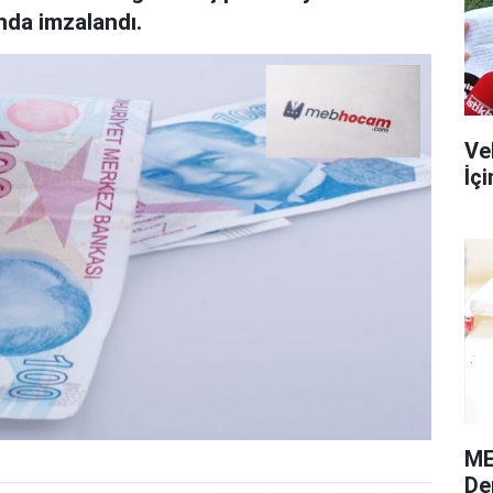
nda imzalandı.
Ve
İç
ME
De