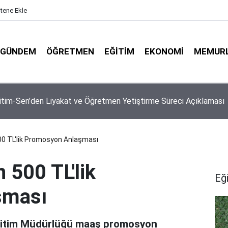
itene Ekle
GÜNDEM
ÖĞRETMEN
EĞITIM
EKONOMI
MEMUR
27 Ücretli Öğretmenlik Başvuruları Başladı! İşte Başvuru Şartlar
00 TL'lik Promosyon Anlaşması
 500 TL'lik
Eğ
şması
i Eğitim Müdürlüğü maaş promosyon