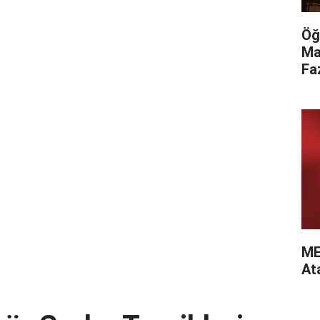
Öğ
Ma
Fa
ME
At