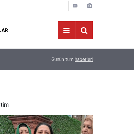
LAR
ı
19:02
MEB'den Yeni Ücretli Öğretmen Açıklaması
Günün tüm
haberleri
itim