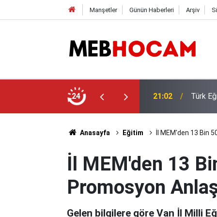
Manşetler
Günün Haberleri
Arşiv
S
 Öğretmen Yetiştirme Süreci Açıklaması
24
21:01
2026-20
Anasayfa
Eğitim
İl MEM'den 13 Bin 5
İl MEM'den 13 Bin
Promosyon Anla
Gelen bilgilere göre Van İl Mill