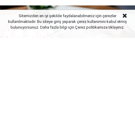
Sitemizden en iyi şekilde faydalanabilmeniz için çerezler
kullanılmaktadır. Bu siteye giriş yaparak çerez kullanımını kabul etmiş
bulunuyorsunuz. Daha fazla bilgi için Çerez politikamıza
tıklayınız.
Yayınlanma:
10 Ağustos 2026 Pazartesi 21:01
Milli Eğitim Bakanlığı bünyesinde ilk defa yönetici
olarak atanacak öğretmenler için tercih
maratonunda son saatlere girildi. 25 Temmuz’daki e-