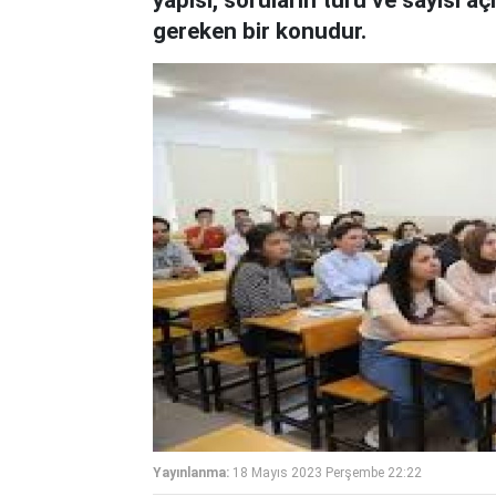
yapısı, soruların türü ve sayısı aç
gereken bir konudur.
Yayınlanma:
18 Mayıs 2023 Perşembe 22:22