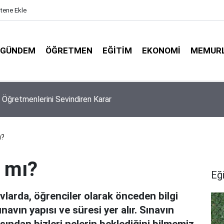
itene Ekle
GÜNDEM
ÖĞRETMEN
EĞITIM
EKONOMI
MEMUR
l Puanları İlk Yerleştirmeyi Aşabilir! İş İkinci Kriterlere Kaldı
ı?
r mı?
Eğ
arda, öğrenciler olarak önceden bilgi
avın yapısı ve süresi yer alır. Sınavın