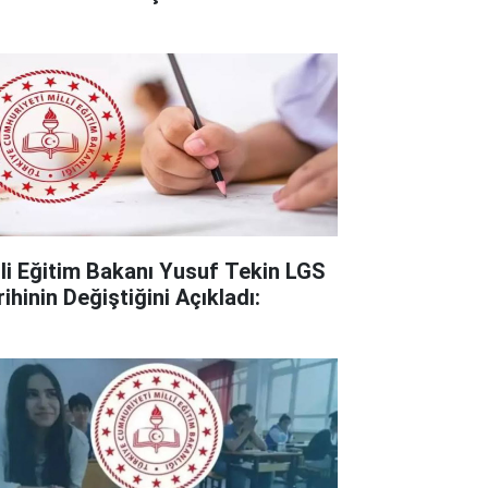
lli Eğitim Bakanı Yusuf Tekin LGS
ihinin Değiştiğini Açıkladı: