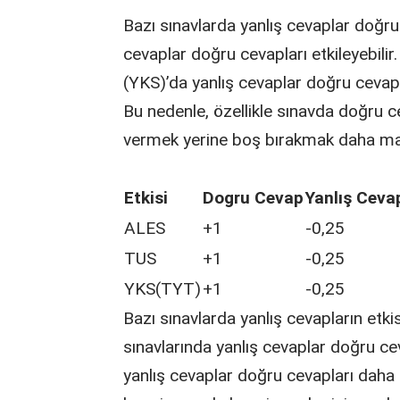
Bazı sınavlarda yanlış cevaplar doğru
cevaplar doğru cevapları etkileyebili
(YKS)’da yanlış cevaplar doğru cevaplar
Bu nedenle, özellikle sınavda doğru c
vermek yerine boş bırakmak daha mant
Etkisi
Dogru Cevap
Yanlış Ceva
ALES
+1
-0,25
TUS
+1
-0,25
YKS(TYT)
+1
-0,25
Bazı sınavlarda yanlış cevapların etki
sınavlarında yanlış cevaplar doğru c
yanlış cevaplar doğru cevapları daha