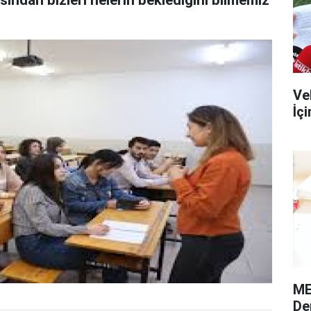
ısından bizleri nelerin beklediğini bilmemiz
Ve
İç
ME
De