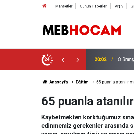
Manşetler
Günün Haberleri
Arşiv
S
en Karar
24
19:03
LGS Naki
Anasayfa
Eğitim
65 puanla atanılır m
65 puanla atanılı
Kaybetmekten korktuğumuz sınavl
edinmemiz gerekenler arasında sın