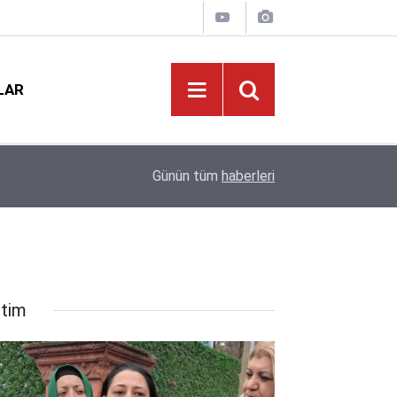
LAR
12:02
Okullarda Şiddetin Kökü Kazınacak: TBMM Çoc
Günün tüm
haberleri
itim