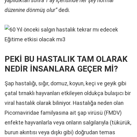
yapıldıktan sonra 1 ay içerisinde her şey normal
düzenine dönmüş olur”
dedi.
PEKİ BU HASTALIK TAM OLARAK
NEDİR İNSANLARA GEÇER Mİ?
Şap hastalığı, sığır, domuz, koyun, keçi ve geyik gibi
çatal tırnaklı hayvanları etkileyen oldukça bulaşıcı bir
viral hastalık olarak biliniyor. Hastalığa neden olan
Picornaviridae familyasına ait şap virüsü (FMDV)
enfekte hayvanlarla veya onların salgılarıyla (tükürük,
burun akıntısı veya dışkı gibi) doğrudan temas