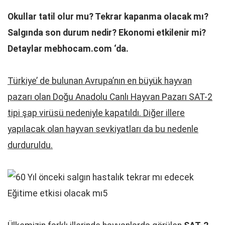
Okullar tatil olur mu? Tekrar kapanma olacak mı?
Salgında son durum nedir? Ekonomi etkilenir mi?
Detaylar mebhocam.com ‘da.
Türkiye’ de bulunan Avrupa’nın en büyük hayvan
pazarı olan Doğu Anadolu Canlı Hayvan Pazarı SAT-2
tipi şap virüsü nedeniyle kapatıldı. Diğer illere
yapılacak olan hayvan sevkiyatları da bu nedenle
durduruldu.