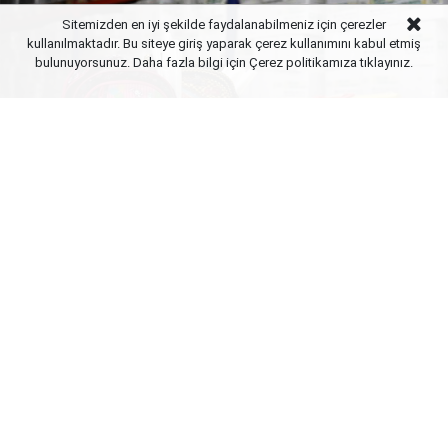
Sitemizden en iyi şekilde faydalanabilmeniz için çerezler
kullanılmaktadır. Bu siteye giriş yaparak çerez kullanımını kabul etmiş
bulunuyorsunuz. Daha fazla bilgi için Çerez politikamıza
tıklayınız.
Yayınlanma:
09 Ağustos 2026 Pazar 12:02
Kırtasiye sektöründe "en büyük bayram" olarak
nitelendirilen okula dönüş heyecanı başladı. Tüm
Kırtasiyeciler Derneği (TÜKİD) Başkanı Taha
Keresteci, Türkiye’nin 7 bölgesinde gerçekleştirilen
saha araştırmalarının sonuçlarını paylaştı. Bir