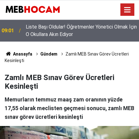
n
Mazeret Tayini Yapan Öğretmenler Dikkkat: Bu
23:02
Onayı Almayanların Tercihi İptal Olacak!
Anasayfa
Gündem
Zamlı MEB Sınav Görev Ücretleri
Kesinleşti
Zamlı MEB Sınav Görev Ücretleri
Kesinleşti
Memurların temmuz maaş zam oranının yüzde
17,55 olarak meclisten geçmesi sonucu, zamlı MEB
sınav görev ücretleri kesinleşti