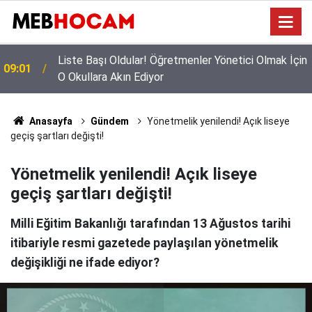
n
Mazeret Tayini Yapan Öğretmenler Dikkkat: Bu
23:02
Onayı Almayanların Tercihi İptal Olacak!
Anasayfa
Gündem
Yönetmelik yenilendi! Açık liseye
geçiş şartları değişti!
Yönetmelik yenilendi! Açık liseye
geçiş şartları değişti!
Milli Eğitim Bakanlığı tarafından 13 Ağustos tarihi
itibariyle resmi gazetede paylaşılan yönetmelik
değişikliği ne ifade ediyor?