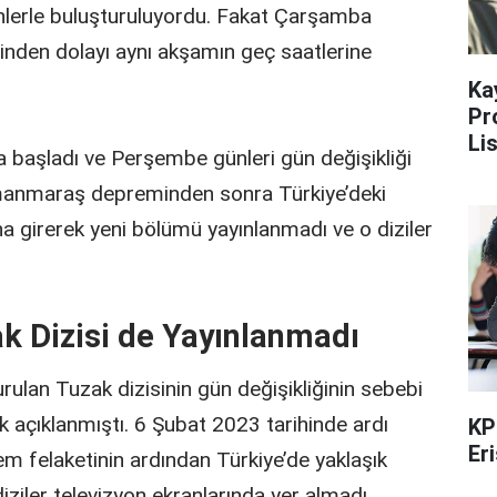
nlerle buluşturuluyordu. Fakat Çarşamba
esinden dolayı aynı akşamın geç saatlerine
Ka
Pr
Li
 başladı ve Perşembe günleri gün değişikliği
manmaraş depreminden sonra Türkiye’deki
una girerek yeni bölümü yayınlanmadı ve o diziler
 Dizisi de Yayınlanmadı
turulan Tuzak dizisinin gün değişikliğinin sebebi
k açıklanmıştı. 6 Şubat 2023 tarihinde ardı
KP
Er
m felaketinin ardından Türkiye’de yaklaşık
diziler televizyon ekranlarında yer almadı.