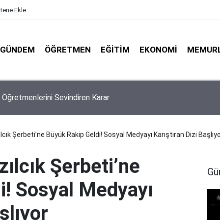
itene Ekle
GÜNDEM
ÖĞRETMEN
EĞITIM
EKONOMI
MEMUR
l Puanları İlk Yerleştirmeyi Aşabilir! İş İkinci Kriterlere Kaldı
zılcık Şerbeti’ne Büyük Rakip Geldi! Sosyal Medyayı Karıştıran Dizi Başlıy
zılcık Şerbeti’ne
Gü
i! Sosyal Medyayı
şlıyor