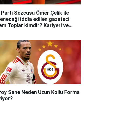
 Parti Sözcüsü Ömer Çelik ile
leneceği iddia edilen gazeteci
em Toplar kimdir? Kariyeri ve
yatına dair merak edilenler..
roy Sane Neden Uzun Kollu Forma
yiyor?