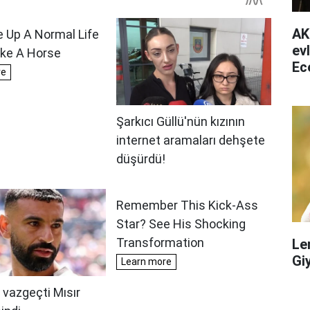
AK
ev
Ec
ha
Le
Gi