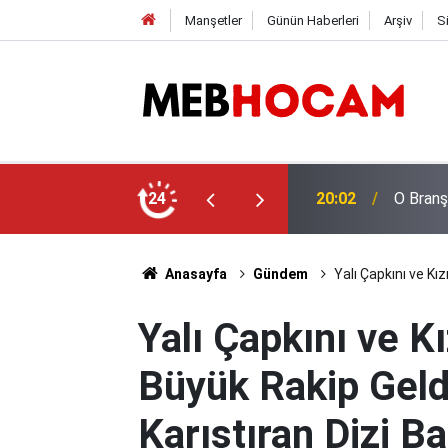
Manşetler
Günün Haberleri
Arşiv
S
en Karar
24
19:03
LGS Naki
Anasayfa
Gündem
Yalı Çapkını ve Kı
Yalı Çapkını ve Kı
Büyük Rakip Geld
Karıştıran Dizi Ba