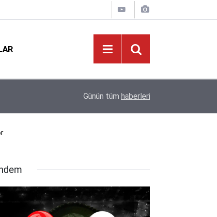
LAR
12:02
Okullarda Şiddetin Kökü Kazınacak: TBMM Çoc
Günün tüm
haberleri
or
ndem