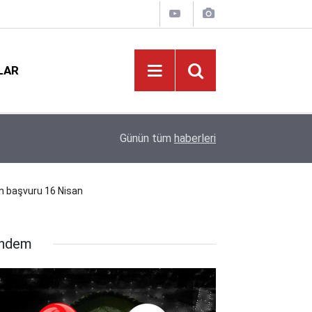
LAR
12:02
MEB'den Öğretmenlere Yoğun Seminer Programı
Günün tüm
haberleri
on başvuru 16 Nisan
ndem