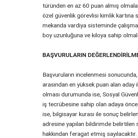
türünden en az 60 puan almış olmaları,
özel güvenlik görevlisi kimlik kartına
mekanda vardiya sisteminde çalışmaya
boy uzunluğuna ve kiloya sahip olmaları
BAŞVURULARIN DEĞERLENDİRİLME
Başvuruların incelenmesi sonucunda, 
arasından en yüksek puan alan aday ilg
olması durumunda ise, Sosyal Güvenl
iş tecrübesine sahip olan adaya önceli
ise, bilgisayar kurası ile sonuç belir
adresine yapılan bildirimde belirtile
hakkından feragat etmiş sayılacaktır.