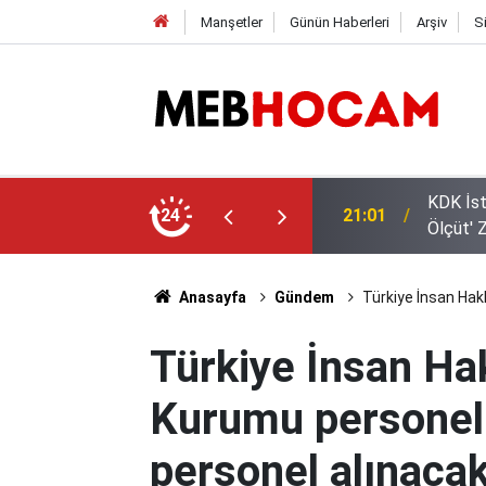
Manşetler
Günün Haberleri
Arşiv
S
: MEB'in Proje Okulu Atamalarında 'Somut
MEB'de 
24
19:02
Alınıyor
Anasayfa
Gündem
Türkiye İnsan Hakl
Türkiye İnsan Hakl
Kurumu personel 
personel alınaca