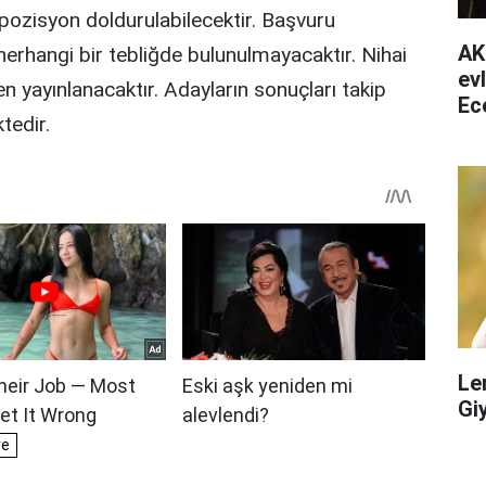
pozisyon doldurulabilecektir. Başvuru
AK
 herhangi bir tebliğde bulunulmayacaktır. Nihai
ev
den yayınlanacaktır. Adayların sonuçları takip
Ec
tedir.
ha
Le
Gi