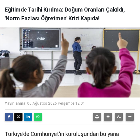
Eğitimde Tarihi Kırılma: Doğum Oranları Çakıldı,
'Norm Fazlası Öğretmen' Krizi Kapıda!
Yayınlanma:
06 Ağustos 2026 Perşembe 12:01
Türkiye’de Cumhuriyet’in kuruluşundan bu yana