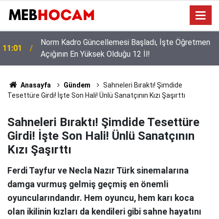
LGS Şampiyonlarının Tercihi Belli Oldu: Dereceye
10:02
Girenler Şehir Değiştirmekten Korkmadı!
Anasayfa
Gündem
Sahneleri Bıraktı! Şimdide
Tesettüre Girdi! İşte Son Hali! Ünlü Sanatçının Kızı Şaşırttı
Sahneleri Bıraktı! Şimdide Tesettüre
Girdi! İşte Son Hali! Ünlü Sanatçının
Kızı Şaşırttı
Ferdi Tayfur ve Necla Nazır Türk sinemalarına
damga vurmuş gelmiş geçmiş en önemli
oyuncularındandır. Hem oyuncu, hem karı koca
olan ikilinin kızları da kendileri gibi sahne hayatını