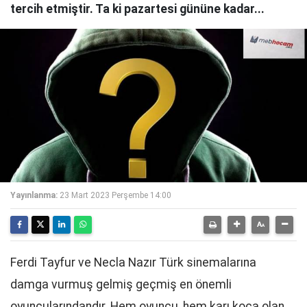
tercih etmiştir. Ta ki pazartesi gününe kadar...
Yayınlanma:
23 Mart 2023 Perşembe 14:00
Ferdi Tayfur ve Necla Nazır Türk sinemalarına
damga vurmuş gelmiş geçmiş en önemli
oyuncularındandır. Hem oyuncu, hem karı koca olan