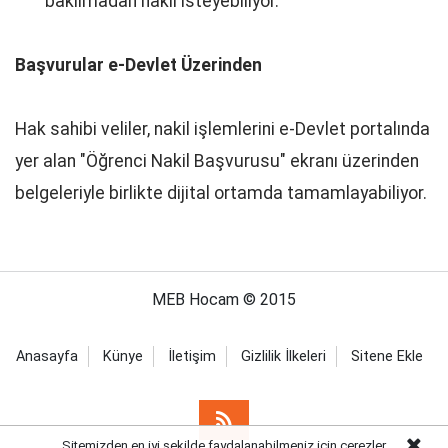
bakılmadan nakil isteyebiliyor.
Başvurular e-Devlet Üzerinden
Hak sahibi veliler, nakil işlemlerini e-Devlet portalında
yer alan "Öğrenci Nakil Başvurusu" ekranı üzerinden
belgeleriyle birlikte dijital ortamda tamamlayabiliyor.
MEB Hocam © 2015
Anasayfa
Künye
İletişim
Gizlilik İlkeleri
Sitene Ekle
Sitemizden en iyi şekilde faydalanabilmeniz için çerezler