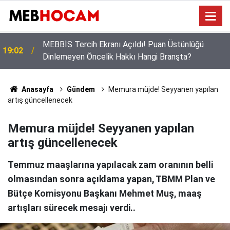
Öğrencilerin Gözü Bu Takvimde! 2026-2027 Eğitim
12:02
Yılında Kaç Gün Tatil Yapılacak?
Anasayfa
Gündem
Memura müjde! Seyyanen yapılan
artış güncellenecek
Memura müjde! Seyyanen yapılan
artış güncellenecek
Temmuz maaşlarına yapılacak zam oranının belli
olmasından sonra açıklama yapan, TBMM Plan ve
Bütçe Komisyonu Başkanı Mehmet Muş, maaş
artışları sürecek mesajı verdi..