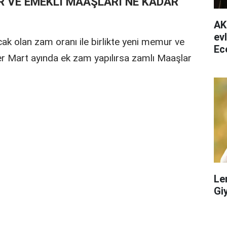
UR VE EMEKLİ MAAŞLARI NE KADAR
AK
ev
ak olan zam oranı ile birlikte yeni memur ve
Ec
r Mart ayında ek zam yapılırsa zamlı Maaşlar
ha
Le
Gi