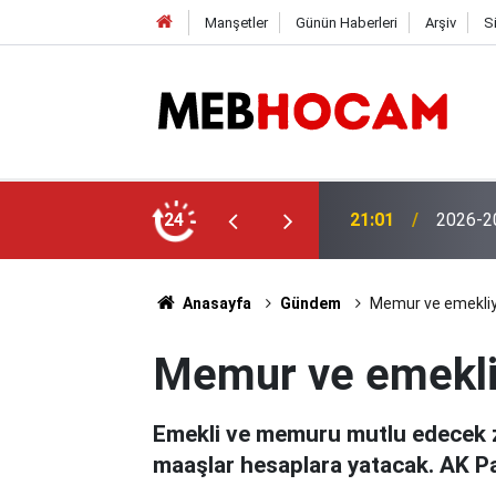
Manşetler
Günün Haberleri
Arşiv
S
aşvuruları Başladı! İşte Başvuru Şartları
24
19:02
MEB'den
Anasayfa
Gündem
Memur ve emekliy
Memur ve emekli
Emekli ve memuru mutlu edecek za
maaşlar hesaplara yatacak. AK Par