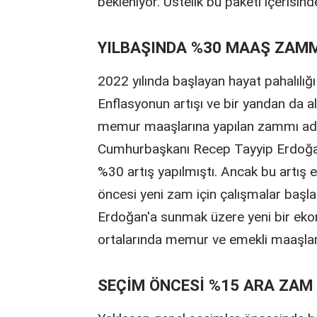
bekleniyor. Üstelik bu paketi içerisi
YILBAŞINDA %30 MAAŞ ZAMM
2022 yılında başlayan hayat pahalılı
Enflasyonun artışı ve bir yandan da 
memur maaşlarına yapılan zammı ade
Cumhurbaşkanı Recep Tayyip Erdoğan'ın
%30 artış yapılmıştı. Ancak bu artış 
öncesi yeni zam için çalışmalar başl
Erdoğan'a sunmak üzere yeni bir ekon
ortalarında memur ve emekli maaşların
SEÇİM ÖNCESİ %15 ARA ZAM