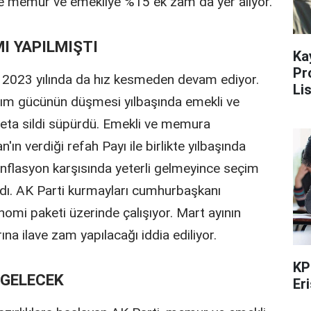
nde memur ve emekliye %15 ek zam da yer alıyor.
I YAPILMIŞTI
Ka
Pr
ğı 2023 yılında da hız kesmeden devam ediyor.
Li
alım gücünün düşmesi yılbaşında emekli ve
ta sildi süpürdü. Emekli ve memura
 verdiği refah Payı ile birlikte yılbaşında
enflasyon karşısında yeterli gelmeyince seçim
adı. AK Parti kurmayları cumhurbaşkanı
omi paketi üzerinde çalışıyor. Mart ayının
a ilave zam yapılacağı iddia ediliyor.
KP
 GELECEK
Er