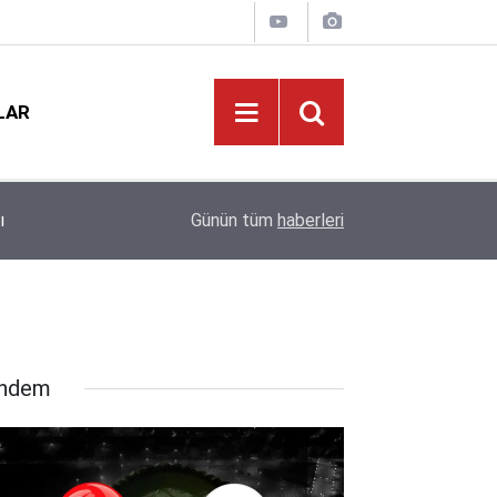
LAR
Eğitimde Tarihi Kırılma: Doğum Oranları Çakıldı,
12:01
Günün tüm
haberleri
Kapıda!
ndem