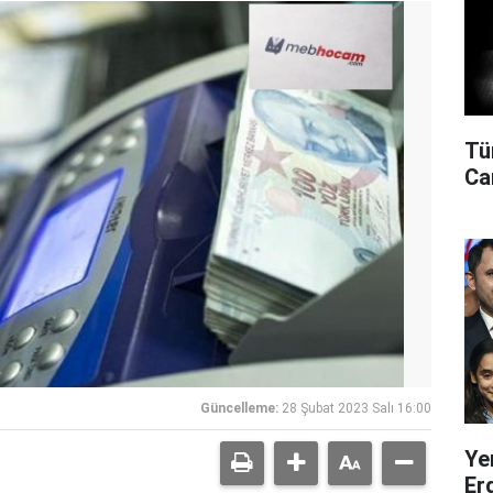
Tü
Can
Güncelleme:
28 Şubat 2023 Salı 16:00
Ye
Er