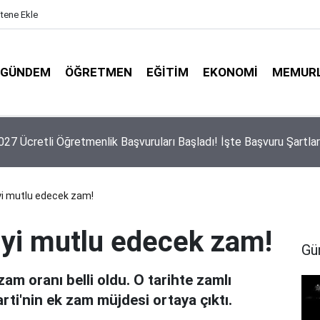
itene Ekle
GÜNDEM
ÖĞRETMEN
EĞITIM
EKONOMI
MEMUR
 Yeni Ücretli Öğretmen Açıklaması
i mutlu edecek zam!
yi mutlu edecek zam!
Gü
m oranı belli oldu. O tarihte zamlı
ti'nin ek zam müjdesi ortaya çıktı.