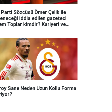
 Parti Sözcüsü Ömer Çelik ile
leneceği iddia edilen gazeteci
em Toplar kimdir? Kariyeri ve
yatına dair merak edilenler..
roy Sane Neden Uzun Kollu Forma
yiyor?