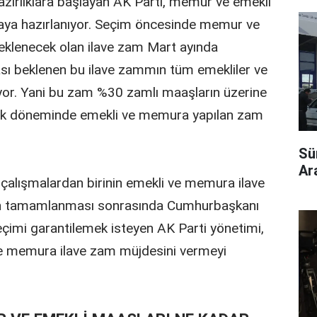
zırlıklara başlayan AK Parti, memur ve emekli
aya hazırlanıyor. Seçim öncesinde memur ve
 eklenecek olan ilave zam Mart ayında
sı beklenen bu ilave zammın tüm emekliler ve
yor. Yani bu zam %30 zamlı maaşların üzerine
 aylık döneminde emekli ve memura yapılan zam
Sü
Ara
çalışmalardan birinin emekli ve memura ilave
nın tamamlanması sonrasında Cumhurbaşkanı
çimi garantilemek isteyen AK Parti yönetimi,
ve memura ilave zam müjdesini vermeyi