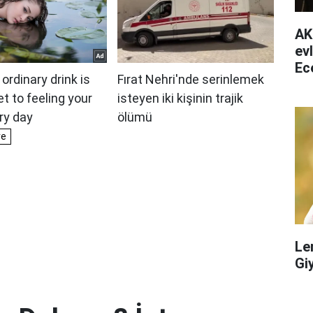
AK
ev
Ec
ha
Le
Gi