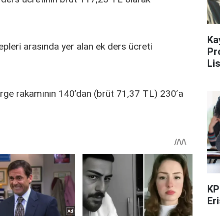
Ka
epleri arasında yer alan ek ders ücreti
Pr
Li
erge rakamının 140’dan (brüt 71,37 TL) 230’a
KP
Er