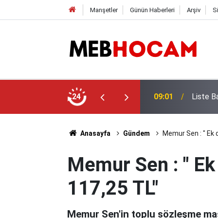
Manşetler
Günün Haberleri
Arşiv
S
Mazeret
Yönetici Olmak İçin O Okullara Akın Ediyor
24
23:02
İptal O
Anasayfa
Gündem
Memur Sen : " Ek d
Memur Sen : " Ek 
117,25 TL"
Memur Sen'in toplu sözleşme mas