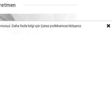
retmen
orsunuz. Daha fazla bilgi için Çerez politikamıza
tıklayınız.
rbest Kıyafet Neden İptal Edildi?
B'den Açıklama