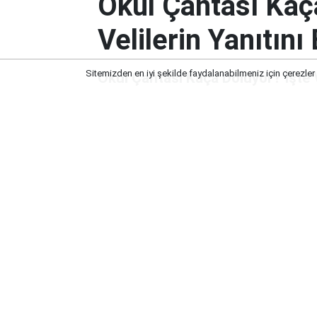
Okul Çantası Kaç
Velilerin Yanıtın
Sitemizden en iyi şekilde faydalanabilmeniz için çerezler
Okul Çantası Kaça Doluyor? İşte V