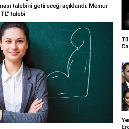
ması talebini getireceği açıklandı. Memur
TL" talebi
Tü
Can
Ye
Er