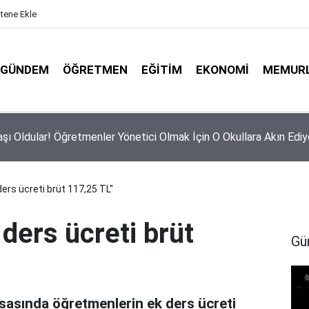
itene Ekle
GÜNDEM
ÖĞRETMEN
EĞITIM
EKONOMI
MEMUR
 Tayini Yapan Öğretmenler Dikkkat: Bu Onayı Almayanların Terci
lacak!
ers ücreti brüt 117,25 TL"
ders ücreti brüt
Gü
asında öğretmenlerin ek ders ücreti