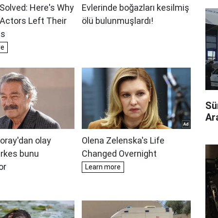
Sü
Ara