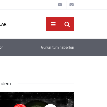
LAR
hi
KDK İstedi, Danıştay İptal Etti: MEB'in Proje O
21:01
Günün tüm
haberleri
Ölçüt' Zorunluluğu
ndem