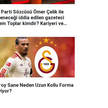
 Parti Sözcüsü Ömer Çelik ile
leneceği iddia edilen gazeteci
em Toplar kimdir? Kariyeri ve
yatına dair merak edilenler..
roy Sane Neden Uzun Kollu Forma
yiyor?