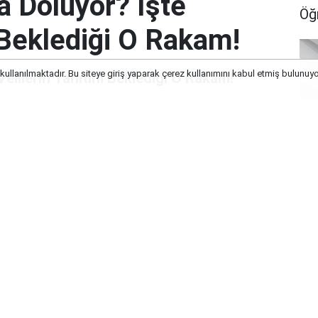
a Doluyor? İşte
Öğ
ı Beklediği O Rakam!
 kullanılmaktadır. Bu siteye giriş yaparak çerez kullanımını kabul etmiş bulunuy
elilerin Yanıtını Beklediği O Rakam!
Se
ME