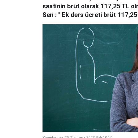
saatinin brüt olarak 117,25 TL ol
Sen : " Ek ders ücreti brüt 117,25 
Yayınlanma:
25 Temmuz 2023 Salı 10:10