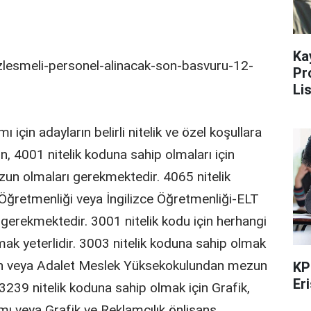
Ka
Pr
Li
ı için adayların belirli nitelik ve özel koşullara
n, 4001 nitelik koduna sahip olmaları için
un olmaları gerekmektedir. 4065 nitelik
 Öğretmenliği veya İngilizce Öğretmenliği-ELT
erekmektedir. 3001 nitelik kodu için herhangi
k yeterlidir. 3003 nitelik koduna sahip olmak
dan veya Adalet Meslek Yüksekokulundan mezun
KP
Er
239 nitelik koduna sahip olmak için Grafik,
mı veya Grafik ve Reklamcılık önlisans