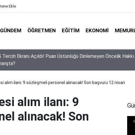
itene Ekle
GÜNDEM
ÖĞRETMEN
EĞITIM
EKONOMI
MEMUR
lerin Gözü Bu Takvimde! 2026-2027 Eğitim Yılında Kaç Gün Tatil
ak?
si alım ilanı: 9 sözleşmeli personel alınacak! Son başvuru 12 nisan
si alım ilanı: 9
Gü
nel alınacak! Son