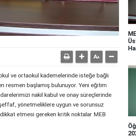
ME
Üs
Ha
kokul ve ortaokul kademelerinde isteğe bağlı
nden resmen başlamış bulunuyor. Yeni eğitim
l idarelerimizi nakil kabul ve onay süreçlerinde
 şeffaf, yönetmeliklere uygun ve sorunsuz
n dikkat etmesi gereken kritik noktalar MEB
Öğ
20