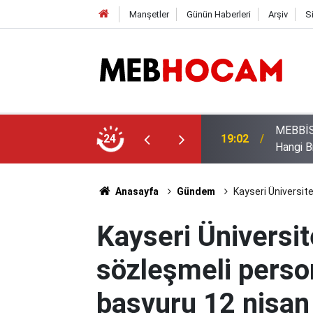
Manşetler
Günün Haberleri
Arşiv
S
uan Üstünlüğü Dinlemeyen Öncelik Hakkı
Öğrenci
24
12:02
Yapılac
Anasayfa
Gündem
Kayseri Üniversite
Kayseri Üniversite
sözleşmeli perso
başvuru 12 nisan