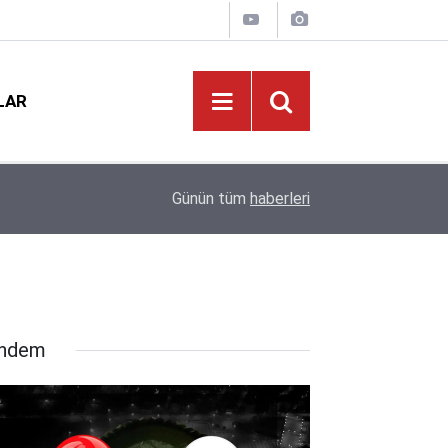
LAR
Öğretmenlerin Özür Grubu Tercihleri Başladı: Gö
09:03
Günün tüm
haberleri
Kararında!
ndem