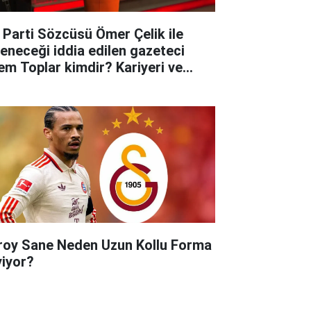
 Parti Sözcüsü Ömer Çelik ile
leneceği iddia edilen gazeteci
em Toplar kimdir? Kariyeri ve
yatına dair merak edilenler..
roy Sane Neden Uzun Kollu Forma
yiyor?