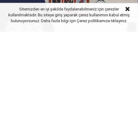
Sitemizden en iyi şekilde faydalanabilmeniz için çerezler
kullanılmaktadır. Bu siteye giriş yaparak çerez kullanımını kabul etmiş
bulunuyorsunuz. Daha fazla bilgi için Çerez politikamıza
tıklayınız.
Yayınlanma:
08 Ağustos 2026 Cumartesi 23:02
Milli Eğitim Bakanlığı (MEB) bünyesinde iller arası
mazerete (özür grubuna) bağlı yer değişikliği
tercihlerinde son viraja girildi. Tercih maratonu
devam ederken, öğretmenlerin hak kaybı