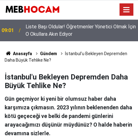
n
Mazeret Tayini Yapan Öğretmenler Dikkkat: Bu
23:02
Onayı Almayanların Tercihi İptal Olacak!
Anasayfa
Gündem
İstanbul'u Bekleyen Depremden
Daha Büyük Tehlike Ne?
İstanbul'u Bekleyen Depremden Daha
Büyük Tehlike Ne?
Gün geçmiyor ki yeni bir olumsuz haber daha
karşımıza çıkmasın. 2023 yılının beklenenden daha
kötü geçeceği ve belki de pandemi günlerini
arayacağımızı düşünür müydünüz? O halde haberin
devamına sizlerle.