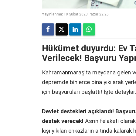
Yayınlanma:
19 Şubat 2023 Pazar 22:25
Hükümet duyurdu: Ev Ta
Verilecek! Başvuru Yapm
Kahramanmaraş’ta meydana gelen ve 1
depremde binlerce bina yıkılarak yerle
için başvuruları başlattı! İşte detayla
Devlet destekleri açıklandı! Başvur
destek verecek!
Asrın felaketi olara
kişi yıkılan enkazların altında kalarak