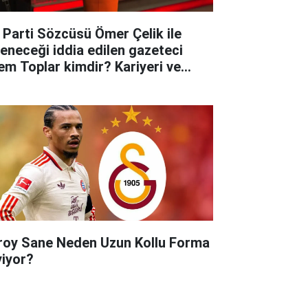
 Parti Sözcüsü Ömer Çelik ile
leneceği iddia edilen gazeteci
em Toplar kimdir? Kariyeri ve
yatına dair merak edilenler..
roy Sane Neden Uzun Kollu Forma
yiyor?