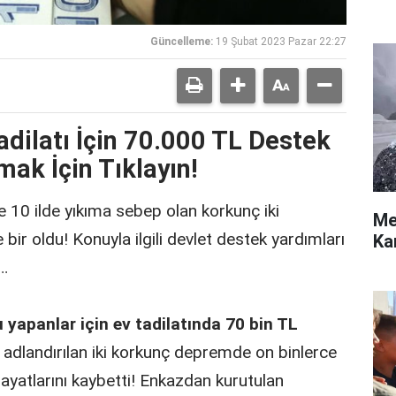
Güncelleme:
19 Şubat 2023 Pazar 22:27
dilatı İçin 70.000 TL Destek
ak İçin Tıklayın!
0 ilde yıkıma sebep olan korkunç iki
Me
 bir oldu! Konuyla ilgili devlet destek yardımları
Ka
r…
u yapanlar için ev tadilatında 70 bin TL
k adlandırılan iki korkunç depremde on binlerce
 hayatlarını kaybetti! Enkazdan kurutulan