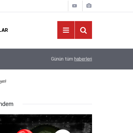
LAR
ikkat
21:02
Norm Güncellemesi Başladı: O Branş Öğretmenler
Günün tüm
haberleri
yın!
ndem