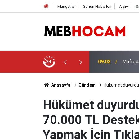
Manşetler
Günün Haberleri
Arşiv
S
Okul Mü
EB'den Yeni Eğitim Modeli Detayları
24
23:01
Noktala
Anasayfa
Gündem
Hükümet duyurdu: 
Hükümet duyurdu: 
70.000 TL Destek
Yapmak İçin Tıkla