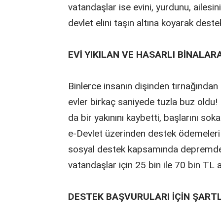
vatandaşlar ise evini, yurdunu, aile
devlet elini taşın altına koyarak deste
EVİ YIKILAN VE HASARLI BİNALAR
Binlerce insanın dişinden tırnağından a
evler birkaç saniyede tuzla buz oldu!
da bir yakınını kaybetti, başlarını sok
e-Devlet üzerinden destek ödemeleri iç
sosyal destek kapsamında depremde ev
vatandaşlar için 25 bin ile 70 bin T
DESTEK BAŞVURULARI İÇİN ŞART