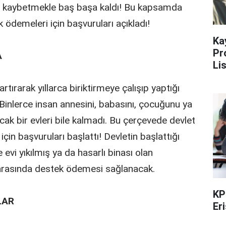
sini kaybetmekle baş başa kaldı! Bu kapsamda
k ödemeleri için başvuruları açıkladı!
Ka
Pr
A
Li
rtırarak yıllarca biriktirmeye çalışıp yaptığı
 Binlerce insan annesini, babasını, çocuğunu ya
acak bir evleri bile kalmadı. Bu çerçevede devlet
in başvuruları başlattı! Devletin başlattığı
i yıkılmış ya da hasarlı binası olan
L arasında destek ödemesi sağlanacak.
KP
LAR
Er