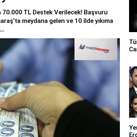
n 70.000 TL Destek Verilecek! Başvuru
araş’ta meydana gelen ve 10 ilde yıkıma
..
Tü
Can
Ye
Er