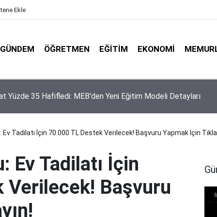
itene Ekle
GÜNDEM
ÖĞRETMEN
EĞITIM
EKONOMI
MEMUR
dürlüklerine Özel Nakil Dönemi Rehberi: İş ve İşlemlerde Kritik D
rı
Ev Tadilatı İçin 70.000 TL Destek Verilecek! Başvuru Yapmak İçin Tıkla
Ev Tadilatı İçin
Gü
 Verilecek! Başvuru
yın!