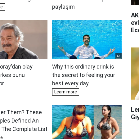
AK
ev
Ec
ha
Le
Gi