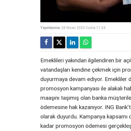
Yayınlanma:
28 Nisan 2023 Cuma 11:34
Emeklileri yakından ilgilendiren bir a
vatandaşları kendine çekmek için pr
duyurmaya devam ediyor. Emekliler de
promosyon kampanyası ile alakalı habe
maaşını taşımış olan banka müşteril
ödemesine hak kazanıyor. ING Bank'
olarak duyurdu. Kampanya kapsamı da
kadar promosyon ödemesi gerçekleşt