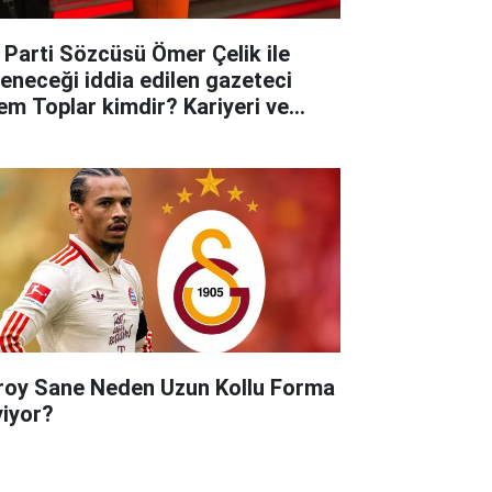
 Parti Sözcüsü Ömer Çelik ile
leneceği iddia edilen gazeteci
em Toplar kimdir? Kariyeri ve
yatına dair merak edilenler..
roy Sane Neden Uzun Kollu Forma
yiyor?