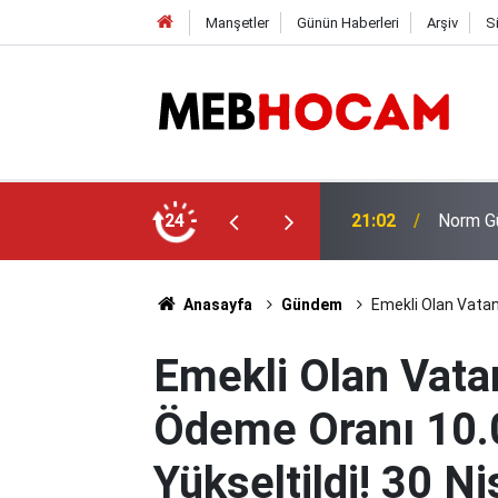
Manşetler
Günün Haberleri
Arşiv
S
MEBBİS 
anş Öğretmenlerine Tayin Yolu Görünebilir
24
19:02
Hangi B
Anasayfa
Gündem
Emekli Olan Vatan
Emekli Olan Vata
Ödeme Oranı 10.
Yükseltildi! 30 N