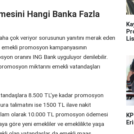
esini Hangi Banka Fazla
Ka
Pr
ha çok veriyor sorusunun yanıtını merak eden
Li
an emekli promosyon kampanyasının
yon oranını ING Bank uyguluyor denilebilir.
promosyon miktarını emekli vatandaşları
vatandaşlara 8.500 TL'ye kadar promosyon
ra talimatını ise 1500 TL ilave nakit
plam olarak 10.000 TL promosyon ödemesi
KP
Er
ya göre yeni emekliler ve emeklilikte yaşa
ekli olan vatandaşlar da emekli maaş