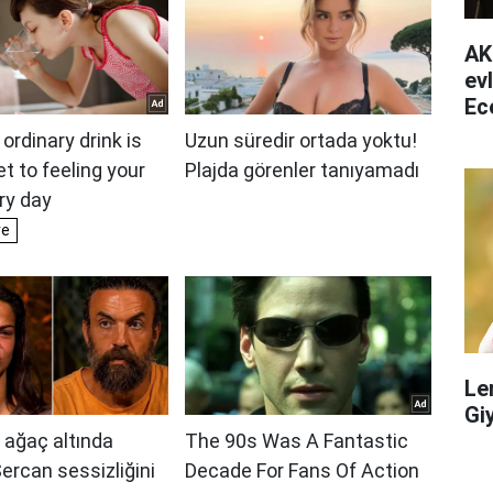
AK
ev
Ec
ha
Le
Gi