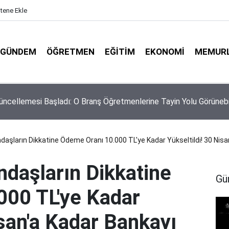
itene Ekle
GÜNDEM
ÖĞRETMEN
EĞITIM
EKONOMI
MEMUR
Tercih Ekranı Açıldı! Puan Üstünlüğü Dinlemeyen Öncelik Hakkı
ranşta?
daşların Dikkatine Ödeme Oranı 10.000 TL'ye Kadar Yükseltildi! 30 Nisa
ndaşların Dikkatine
Gü
000 TL'ye Kadar
isan'a Kadar Bankayı