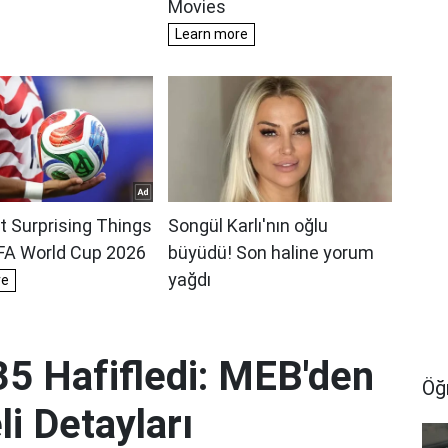
5 Hafifledi: MEB'den
Öğ
i Detayları