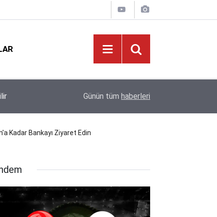
LAR
Öğrencilerin Gözü Bu Takvimde! 2026-2027 Eğit
12:02
Günün tüm
haberleri
Yapılacak?
n'a Kadar Bankayı Ziyaret Edin
ndem