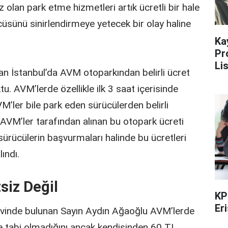
lan park etme hizmetleri artık ücretli bir hale
cüsünü sinirlendirmeye yetecek bir olay haline
Ka
Pr
Li
olan İstanbul’da AVM otoparkından belirli ücret
u. AVM’lerde özellikle ilk 3 saat içerisinde
M’ler bile park eden sürücülerden belirli
 AVM’ler tarafından alınan bu otopark ücreti
 sürücülerin başvurmaları halinde bu ücretleri
ındı.
siz Değil
KP
Er
evinde bulunan Sayın Aydın Ağaoğlu AVM’lerde
ete tabi olmadığını ancak kendisinden 60 TL