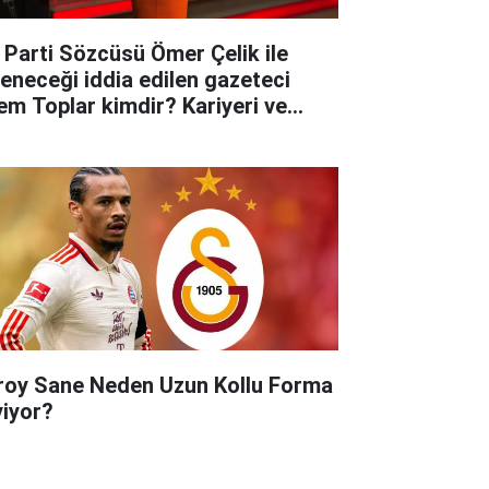
 Parti Sözcüsü Ömer Çelik ile
leneceği iddia edilen gazeteci
em Toplar kimdir? Kariyeri ve
yatına dair merak edilenler..
roy Sane Neden Uzun Kollu Forma
yiyor?