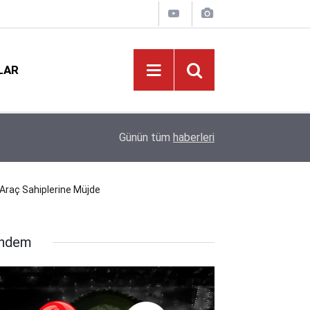
LAR
ı
19:02
MEB'den Yeni Ücretli Öğretmen Açıklaması
Günün tüm
haberleri
! Araç Sahiplerine Müjde
ndem