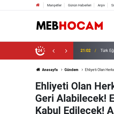
Manşetler
Günün Haberleri
Arşiv
S
 Öğretmen Yetiştirme Süreci Açıklaması
24
21:01
2026-20
Anasayfa
Gündem
Ehliyeti Olan Herk
Ehliyeti Olan Her
Geri Alabilecek! 
Kabul Edilecek! 