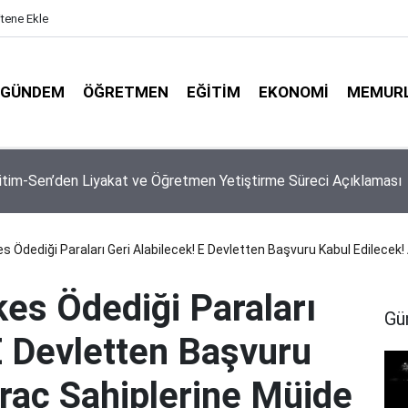
itene Ekle
GÜNDEM
ÖĞRETMEN
EĞITIM
EKONOMI
MEMUR
27 Ücretli Öğretmenlik Başvuruları Başladı! İşte Başvuru Şartlar
es Ödediği Paraları Geri Alabilecek! E Devletten Başvuru Kabul Edilecek
kes Ödediği Paraları
Gü
E Devletten Başvuru
Araç Sahiplerine Müjde