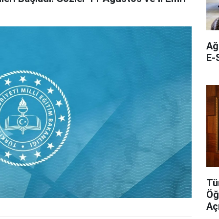
Ağ
E-S
Tü
Öğ
Aç