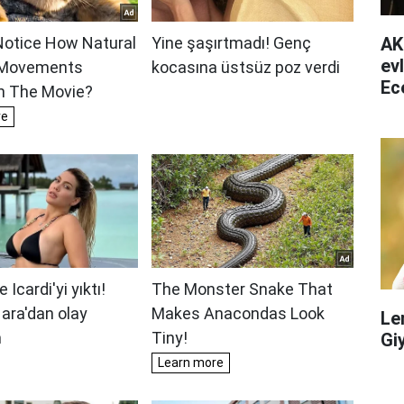
AK
ev
Ec
ha
Le
Gi