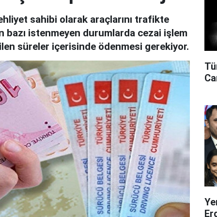
liyet sahibi olarak araçlarını trafikte
ken bazı istenmeyen durumlarda cezai işlem
ilen süreler içerisinde ödenmesi gerekiyor.
Tü
Can
Ye
Er