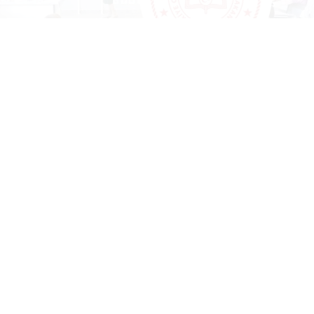
Yayınlanma:
06 Ağustos 2026 Perşembe 23:02
MEB e-sınav merkezlerinde mesai Ağustos ayında
da hız kesmeden devam ediyor. Sınav sisteminin
dijitalleşmesi ve SRC sınavlarının da e-sınav
salonlarına taşınmasıyla birlikte öğretmenler için yıl
boyunca ek gelir kapısı oluşan merkezlerde yeni
haftanın görevlendirme süreci başladı.