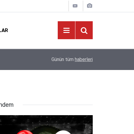
LAR
ikkat
21:02
Norm Güncellemesi Başladı: O Branş Öğretmenler
Günün tüm
haberleri
ndem