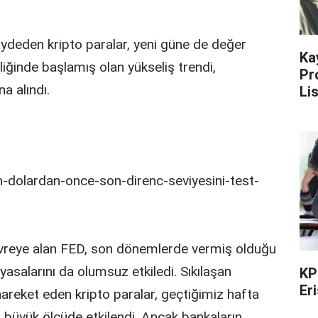
kaydeden kripto paralar, yeni güne de değer
Ka
rliğinde başlamış olan yükseliş trendi,
Pr
na alındı.
Li
 devreye alan FED, son dönemlerde vermiş olduğu
piyasalarını da olumsuz etkiledi. Sıkılaşan
KP
Er
hareket eden kripto paralar, geçtiğimiz hafta
 büyük ölçüde etkilendi. Ancak bankaların