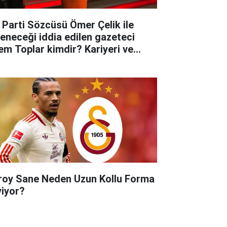
 Parti Sözcüsü Ömer Çelik ile
leneceği iddia edilen gazeteci
em Toplar kimdir? Kariyeri ve
yatına dair merak edilenler..
roy Sane Neden Uzun Kollu Forma
yiyor?