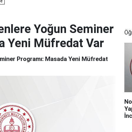
nlere Yoğun Seminer
Öğ
a Yeni Müfredat Var
miner Programı: Masada Yeni Müfredat
No
Ya
İnc