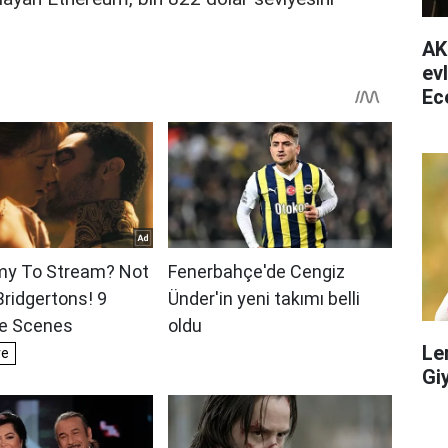
AK
ev
Ec
ha
Le
Gi