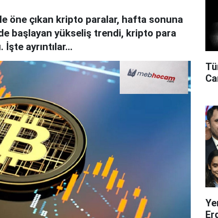
 ile öne çıkan kripto paralar, hafta sonuna
nde başlayan yükseliş trendi, kripto para
. İşte ayrıntılar…
Tü
Can
Ye
Er