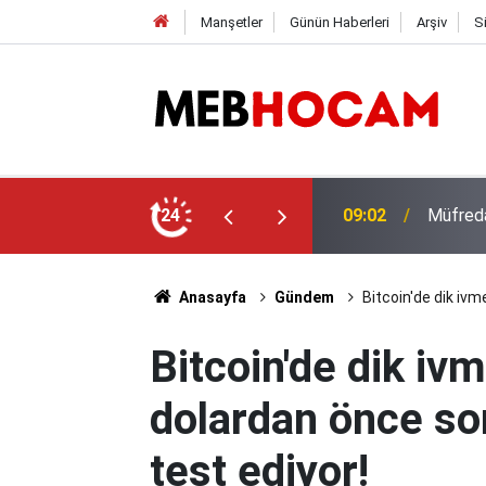
Manşetler
Günün Haberleri
Arşiv
S
Okul Mü
EB'den Yeni Eğitim Modeli Detayları
24
23:01
Noktala
Anasayfa
Gündem
Bitcoin'de dik ivm
Bitcoin'de dik ivm
dolardan önce son
test ediyor!