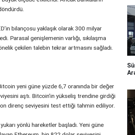
 döndürdü.
D’in bilançosu yaklaşık olarak 300 milyar
ledi. Parasal genişlemenin varlığı, sıkılaşma
 yönelik çekilen talebin tekrar artmasını sağladı.
Sü
Ara
itcoin yeni güne yüzde 6,7 oranında bir değer
iyesini aştı. Bitcoin’in yükseliş trendine girdiği
n direnç seviyesini test ettiği tahmin ediliyor.
 yukarı yönlü hareketler başladı. Yeni güne
layan Ethereum, bin 822 dolar seviyesini