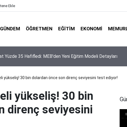
itene Ekle
GÜNDEM
ÖĞRETMEN
EĞITIM
EKONOMI
MEMUR
dürlüklerine Özel Nakil Dönemi Rehberi: İş ve İşlemlerde Kritik D
rı
eli yükseliş! 30 bin dolardan önce son direnç seviyesini test ediyor!
eli yükseliş! 30 bin
Gü
 direnç seviyesini