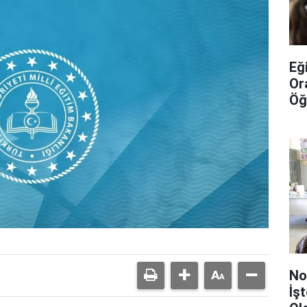
Eğ
Or
Öğ
No
İş