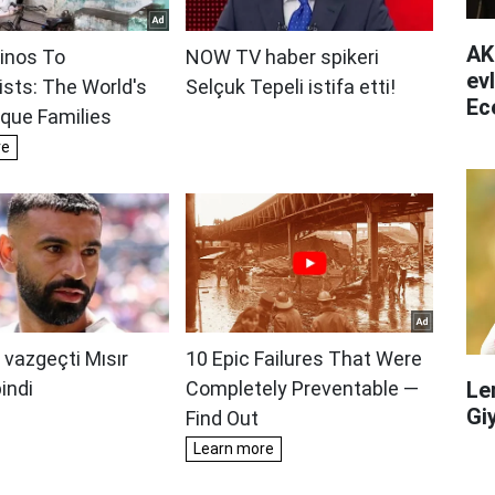
AK
ev
Ec
ha
Le
Gi