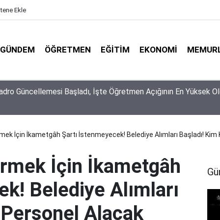
itene Ekle
GÜNDEM
ÖĞRETMEN
EĞITIM
EKONOMI
MEMUR
piyonlarının Tercihi Belli Oldu: Dereceye Girenler Şehir
irmekten Korkmadı!
rmek İçin İkametgâh Şartı İstenmeyecek! Belediye Alımları Başladı! Kim
irmek İçin İkametgâh
Gü
k! Belediye Alımları
 Personel Alacak