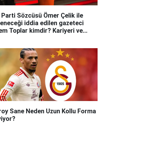
 Parti Sözcüsü Ömer Çelik ile
leneceği iddia edilen gazeteci
em Toplar kimdir? Kariyeri ve
yatına dair merak edilenler..
roy Sane Neden Uzun Kollu Forma
yiyor?