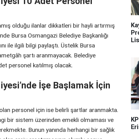
iyesi 10 Adet Personel
Ka
ş olduğu ilanlar dikkatleri bir hayli artırmış
Pr
inde Bursa Osmangazi Belediye Başkanlığı
Li
 ile ilgili bilgi paylaştı. Üstelik Bursa
kametgâh şartı aranmayacak. Belediye
adet personel katılmış olacak.
yesi’nde İşe Başlamak İçin
lan personel için ise belirli şartlar aranmakta.
KP
ngi bir sistem üzerinden emekli olmaması ve
Er
gerekmekte. Bunun yanında herhangi bir sağlık