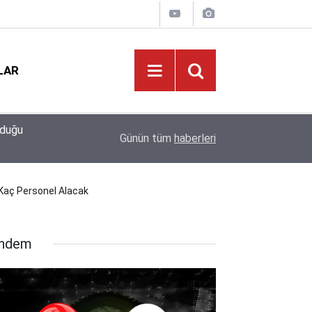
LAR
09:02
Bakan Yusuf Tekin Başkanlığında Şırnak’ta 81 İl
Günün tüm
haberleri
 Kaç Personel Alacak
ndem