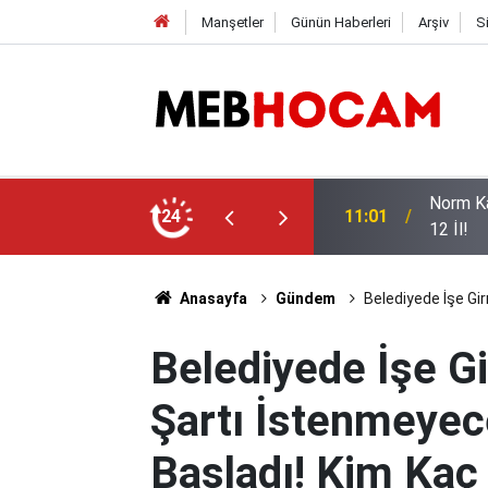
Manşetler
Günün Haberleri
Arşiv
S
ı, İşte Öğretmen Açığının En Yüksek Olduğu
LGS Şam
24
10:02
Değişt
Anasayfa
Gündem
Belediyede İşe Gi
Belediyede İşe G
Şartı İstenmeyece
Başladı! Kim Kaç