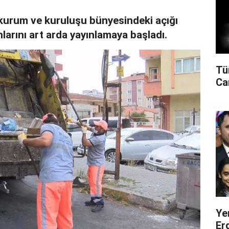
u kurum ve kuruluşu bünyesindeki açığı
larını art arda yayınlamaya başladı.
Tü
Can
Ye
Er